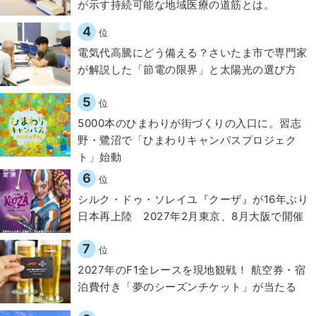
が示す持続可能な地域医療の道筋とは。
4
位
電気代高騰にどう備える？さいたま市で専門家
が解説した「節電の限界」と太陽光の選び方
5
位
5000本のひまわりが街づくりの入口に。習志
野・鷺沼で「ひまわりキャンパスプロジェク
ト」始動
6
位
シルク・ドゥ・ソレイユ『クーザ』が16年ぶり
日本再上陸 2027年2月東京、8月大阪で開催
7
位
2027年のF1全レースを現地観戦！ 航空券・宿
泊費付き「夢のシーズンチケット」が当たる