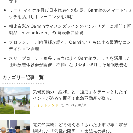
せる
リーチ マイケル再び日本代表への決意、Garminのスマートウォ
ッチを活用しトレーニングを積む
朝比奈彩がGarminウィメンズラインのアンバサダーに就任！新
製品「vívoactive 5」の 発表会に登場
プロランナー川内優輝が語る、Garminとともに作る最適なコン
ディション管理
スリープコーチ・角谷リョウによるGarminウォッチを活用した
睡眠改善体験会が開催！不調になりやすい6月こそ睡眠改善を
カテゴリー記事一覧
気候変動の「緩和」と「適応」をテーマとしたイ
ベントが渋谷で開催！東急不動産が様々…
ライフトレンド
2026/08/05
電気代高騰にどう備える？さいたま市で専門家が
解説した「節電の限界」と太陽光の選び…