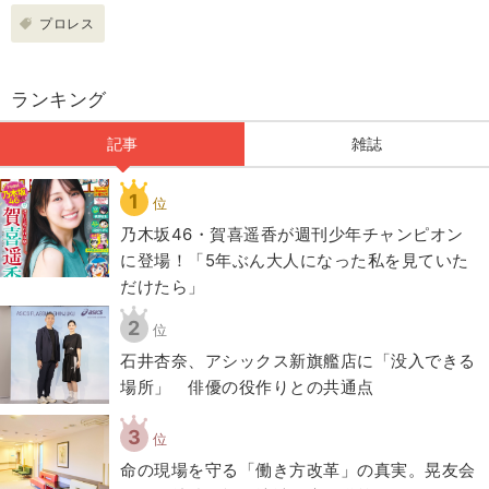
プロレス
ランキング
記事
雑誌
1
位
乃木坂46・賀喜遥香が週刊少年チャンピオン
に登場！「5年ぶん大人になった私を見ていた
だけたら」
2
位
石井杏奈、アシックス新旗艦店に「没入できる
場所」 俳優の役作りとの共通点
3
位
​命の現場を守る「働き方改革」の真実。晃友会