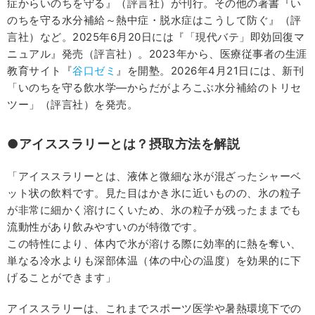
症からいのちを守る』（評言社）が刊行。その他の著書『い
のちを守る水分補給～熱中症・脱水症はこうして防ぐ』（評
言社）など。2025年6月20日には『「現代バテ」即効回復マ
ニュアル』発売（評言社）。2023年から、医療従事者の生涯
教育サイト『
谷口ゼミ
』を開塾。2026年4月21日には、新刊
「いのちを守る飲水学―からだがよろこぶ水分補給のトリセ
ツー」（評言社）を発売。
●アイススラリーとは？摂取方法を解説
「アイススラリーとは、液体と微細な氷が混ざったシャーベ
ット状の飲料です。見た目はかき氷に近いものの、氷の粒子
が非常に細かく溶けにくいため、氷の粒子が残ったままでも
流動性があり飲みやすいのが特徴です。
この特性により、体内で氷が溶ける際に効率的に熱を奪い、
単なる冷水よりも深部体温（体の中心の温度）を効果的に下
げることができます」
アイススラリーは、これまでスポーツ医学や暑熱環境下での