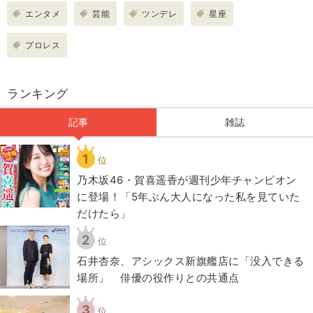
エンタメ
芸能
ツンデレ
星座
プロレス
ランキング
記事
雑誌
1
位
乃木坂46・賀喜遥香が週刊少年チャンピオン
に登場！「5年ぶん大人になった私を見ていた
だけたら」
2
位
石井杏奈、アシックス新旗艦店に「没入できる
場所」 俳優の役作りとの共通点
3
位