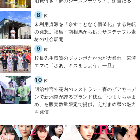
泊費付き「夢のシーズンチケット」が当たる
8
位
​​未利用資源を「余すことなく価値化」する逆転
の発想。福島・南相馬から挑むサステナブル素
材の社会展開​
9
位
校長先生気質のジャンボたかおが大暴れ 宮澤
エマに「さあ、キスをしよう。一旦」
10
位
明治神宮外苑内のレストラン・森のビアガーデ
ンで新潟県が誇るブランド枝豆「つまりちゃま
め」を販売数量限定で提供。えだまめ県の魅力
を発信