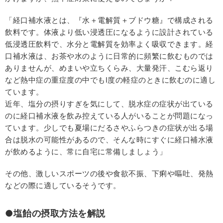
「経口補水液とは、『水＋電解質＋ブドウ糖』で構成される
飲料です。体液より低い浸透圧になるように設計されている
低浸透圧飲料で、水分と電解質を効率よく吸収できます。経
口補水液は、お茶や水のように日常的に頻繁に飲むものでは
ありませんが、めまいや立ちくらみ、大量発汗、こむら返り
など熱中症の重症度の中でもI度の軽症のときに飲むのに適し
ています。
近年、塩分の摂りすぎを気にして、脱水症の症状が出ている
のに経口補水液を飲み控えている人がいることが問題になっ
ています。少しでも夏場にだるさやふらつきの症状が出る場
合は脱水の可能性があるので、そんな時にすぐに経口補水液
が飲めるように、常に自宅に常備しましょう」
その他、激しいスポーツの後や食欲不振、下痢や嘔吐、発熱
などの際に適しているそうです。
●塩飴の摂取方法を解説