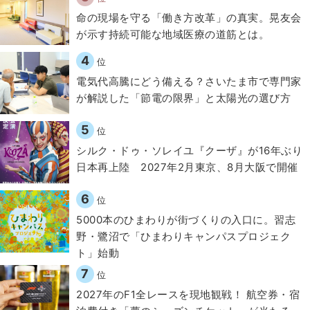
​命の現場を守る「働き方改革」の真実。晃友会
が示す持続可能な地域医療の道筋とは。
4
位
電気代高騰にどう備える？さいたま市で専門家
が解説した「節電の限界」と太陽光の選び方
5
位
シルク・ドゥ・ソレイユ『クーザ』が16年ぶり
日本再上陸 2027年2月東京、8月大阪で開催
6
位
5000本のひまわりが街づくりの入口に。習志
野・鷺沼で「ひまわりキャンパスプロジェク
ト」始動
7
位
2027年のF1全レースを現地観戦！ 航空券・宿