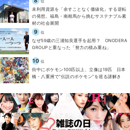
8
位
​​未利用資源を「余すことなく価値化」する逆転
の発想。福島・南相馬から挑むサステナブル素
材の社会展開​
9
位
なぜ59歳の三浦知良選手を起用？ ONODERA
GROUPと重なった「努力の積み重ね」
10
位
街中にポケモン100匹以上、立像は19匹 日本
橋・八重洲で“伝説のポケモン”を巡る謎解き