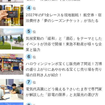
4
位
2027年のF1全レースを現地観戦！ 航空券・宿
泊費付き「夢のシーズンチケット」が当たる
5
位
気候変動の「緩和」と「適応」をテーマとした
イベントが渋谷で開催！東急不動産が様々な企
業と協力
6
位
ハロウィンジャンボ宝くじ販売終了間近！万博
の盛り上がりにあやかれる宝くじ売り場を売り
場の目利き人が紹介！
7
位
電気代高騰にどう備える？さいたま市で専門家
が解説した「節電の限界」と太陽光の選び方