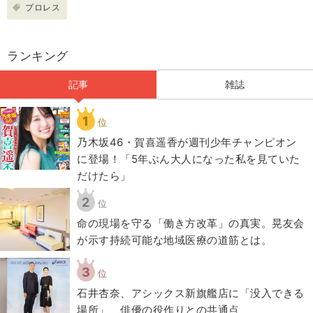
プロレス
ランキング
記事
雑誌
1
位
乃木坂46・賀喜遥香が週刊少年チャンピオン
に登場！「5年ぶん大人になった私を見ていた
だけたら」
2
位
​命の現場を守る「働き方改革」の真実。晃友会
が示す持続可能な地域医療の道筋とは。
3
位
石井杏奈、アシックス新旗艦店に「没入できる
場所」 俳優の役作りとの共通点