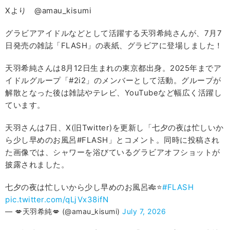
Xより @amau_kisumi
グラビアアイドルなどとして活躍する天羽希純さんが、7月7
日発売の雑誌「FLASH」の表紙、グラビアに登場しました！
天羽希純さんは8月12日生まれの東京都出身。2025年までア
イドルグループ「#2i2」のメンバーとして活動。グループが
解散となった後は雑誌やテレビ、YouTubeなど幅広く活躍し
ています。
天羽さんは7日、Ⅹ(旧Twitter)を更新し「七夕の夜は忙しいか
ら少し早めのお風呂#FLASH」とコメント。同時に投稿され
た画像では、シャワーを浴びているグラビアオフショットが
披露されました。
七夕の夜は忙しいから少し早めのお風呂🎋⭐️
#FLASH
pic.twitter.com/qLjVx38ifN
— 💋天羽希純💋 (@amau_kisumi)
July 7, 2026