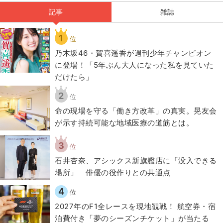
記事
雑誌
1
位
乃木坂46・賀喜遥香が週刊少年チャンピオン
に登場！「5年ぶん大人になった私を見ていた
だけたら」
2
位
​命の現場を守る「働き方改革」の真実。晃友会
が示す持続可能な地域医療の道筋とは。
3
位
石井杏奈、アシックス新旗艦店に「没入できる
場所」 俳優の役作りとの共通点
4
位
2027年のF1全レースを現地観戦！ 航空券・宿
泊費付き「夢のシーズンチケット」が当たる