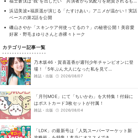
福士蒼汰は“我”を出したい 共演者から気配りを絶賛されるも…
浜辺美波×福原遥が演じる「たすけあい」アニメが温かい！実話
ベースの第2話を公開
磯山さやか「スキンケア何使ってるの？」の秘密公開！美容愛
好家・野毛まゆりさんと赤裸々トーク
カテゴリー記事一覧
乃木坂46・賀喜遥香が週刊少年チャンピオンに登
場！「5年ぶん大人になった私を見て…
雑誌・出版
2026/08/07
「月刊MOE」にて「ちいかわ」を大特集！付録に
はポストカード3枚セットが付属！
雑誌・出版
2026/08/04
「LDK」の最新号は「人気スーパーマーケット新
攻略術」を特集！本当にオススメでき…