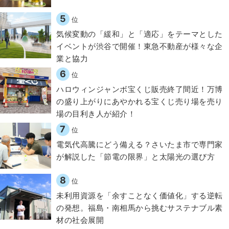
5
位
気候変動の「緩和」と「適応」をテーマとした
イベントが渋谷で開催！東急不動産が様々な企
業と協力
6
位
ハロウィンジャンボ宝くじ販売終了間近！万博
の盛り上がりにあやかれる宝くじ売り場を売り
場の目利き人が紹介！
7
位
電気代高騰にどう備える？さいたま市で専門家
が解説した「節電の限界」と太陽光の選び方
8
位
​​未利用資源を「余すことなく価値化」する逆転
の発想。福島・南相馬から挑むサステナブル素
材の社会展開​