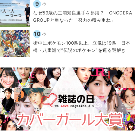
9
位
なぜ59歳の三浦知良選手を起用？ ONODERA
GROUPと重なった「努力の積み重ね」
10
位
街中にポケモン100匹以上、立像は19匹 日本
橋・八重洲で“伝説のポケモン”を巡る謎解き