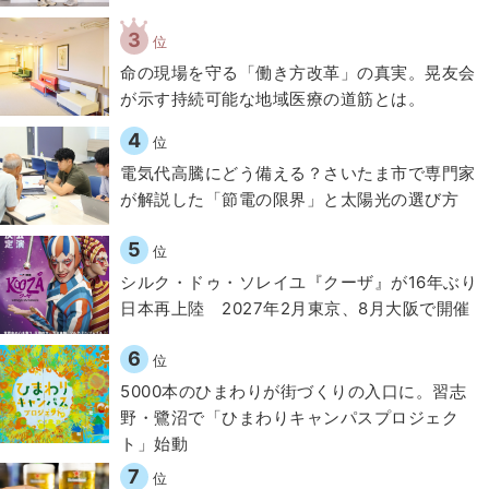
3
位
​命の現場を守る「働き方改革」の真実。晃友会
が示す持続可能な地域医療の道筋とは。
4
位
電気代高騰にどう備える？さいたま市で専門家
が解説した「節電の限界」と太陽光の選び方
5
位
シルク・ドゥ・ソレイユ『クーザ』が16年ぶり
日本再上陸 2027年2月東京、8月大阪で開催
6
位
5000本のひまわりが街づくりの入口に。習志
野・鷺沼で「ひまわりキャンパスプロジェク
ト」始動
7
位