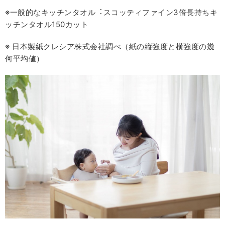
※⼀般的なキッチンタオル︓スコッティファイン3倍⻑持ちキ
ッチンタオル150カット
※ ⽇本製紙クレシア株式会社調べ（紙の縦強度と横強度の幾
何平均値）