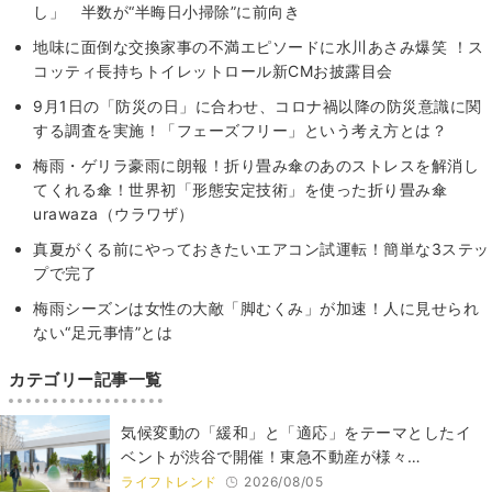
し」 半数が“半晦日小掃除”に前向き
地味に面倒な交換家事の不満エピソードに水川あさみ爆笑 ！ス
コッティ長持ちトイレットロール新CMお披露目会
9月1日の「防災の日」に合わせ、コロナ禍以降の防災意識に関
する調査を実施！「フェーズフリー」という考え方とは？
梅雨・ゲリラ豪雨に朗報！折り畳み傘のあのストレスを解消し
てくれる傘！世界初「形態安定技術」を使った折り畳み傘
urawaza（ウラワザ）
真夏がくる前にやっておきたいエアコン試運転！簡単な3ステッ
プで完了
梅雨シーズンは女性の大敵「脚むくみ」が加速！人に見せられ
ない“足元事情”とは
カテゴリー記事一覧
気候変動の「緩和」と「適応」をテーマとしたイ
ベントが渋谷で開催！東急不動産が様々…
ライフトレンド
2026/08/05