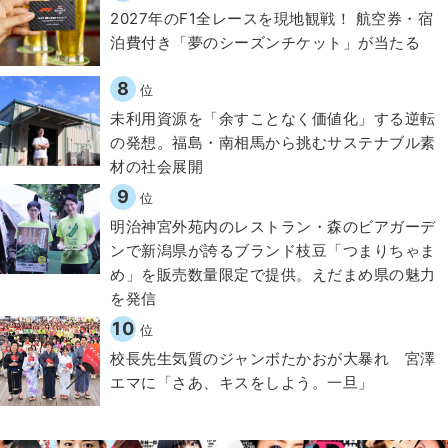
2027年のF1全レースを現地観戦！ 航空券・宿
泊費付き「夢のシーズンチケット」が当たる
8
位
​​未利用資源を「余すことなく価値化」する逆転
の発想。福島・南相馬から挑むサステナブル素
材の社会展開​
9
位
明治神宮外苑内のレストラン・森のビアガーデ
ンで新潟県が誇るブランド枝豆「つまりちゃま
め」を販売数量限定で提供。えだまめ県の魅力
を発信
10
位
校長先生気質のジャンボたかおが大暴れ 宮澤
エマに「さあ、キスをしよう。一旦」