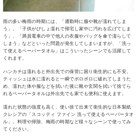
雨の多い梅雨の時期には、「通勤時に服や靴が濡れてしま
う」、「子供がびしょ濡れで帰宅し家中に汚れを広げてしま
う」、「満員電車の中で他人の衣服やバッグを傘で濡らして
しまう」などといった問題が発生してしまいますが、「洗っ
て使えるペーパータオル」はこういったシーンでも活躍して
くれます。
ハンカチは濡れると外出先での保管に困り衛生的にも不安。
ティッシュは⽔に濡れると一瞬でボロボロに破れてしまうた
め、濡れた体や服などを拭いた後に靴や玄関を拭いて捨てら
れるペーパータオルは外出先でも家でも便利に使えます。
濡れた状態の強度も高く、使い捨て出来て衛生的な日本製紙
クレシアの「スコッティ ファイン 洗って使えるペーパータオ
ル」。料理や掃除、梅雨の時期など様々なシーンで使ってみ
てください。