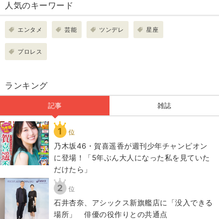
人気のキーワード
エンタメ
芸能
ツンデレ
星座
プロレス
ランキング
記事
雑誌
1
位
乃木坂46・賀喜遥香が週刊少年チャンピオン
に登場！「5年ぶん大人になった私を見ていた
だけたら」
2
位
石井杏奈、アシックス新旗艦店に「没入できる
場所」 俳優の役作りとの共通点