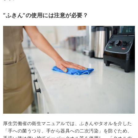
“ふきん”の使用には注意が必要？
厚⽣労働省の衛⽣マニュアルでは、ふきんやタオルを介した
「⼿への菌うつり、⼿から器具への⼆次汚染」を防ぐため、