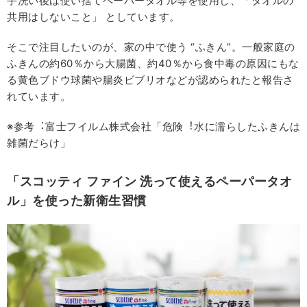
⼿洗い後は使い捨てペーパータオル等を使⽤し、「タオルの
共⽤はしないこと」 としています。
そこで注目したいのが、家の中で使う “ふきん”。⼀般家庭の
ふきんの約60％から⼤腸菌、約40％から⾷中毒の原因にもな
る⻩⾊ブドウ球菌や腸炎ビブリオなどが認められたと報告さ
れています。
※参考︓富⼠フイルム株式会社「危険︕⽔に濡らしたふきんは
雑菌だらけ」
「スコッティ ファイン 洗って使えるペーパータオ
ル」を使った新衛⽣習慣