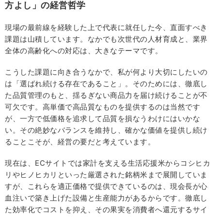
方よし」の経営哲学
現場の最前線を経験した上で代表に就任した今、直面すべき
課題は山積しています。なかでも次世代の人材育成と、業界
全体の高齢化への対応は、大きなテーマです。
こうした課題に向き合うなかで、私が何より大切にしたいの
は「選ばれ続ける存在であること」。そのためには、徹底し
た品質管理のもと、揺るぎない商品力を届け続けることが不
可欠です。高単価で高品質なものを提供するのは当然です
が、一方で低価格を追求して品質を損なうわけにはいかな
い。その絶妙なバランスを維持し、確かな価値を提供し続け
ることこそが、経営の要だと考えています。
現在は、ECサイトでは家計を支える生活応援米からコシヒカ
リやヒノヒカリといった厳選された銘柄米まで展開していま
すが、これらを適正価格で提供できているのは、現会長が心
血注いで築き上げた設備と生産能力があるからです。徹底し
た効率化でコストを抑え、その果実を消費者へ還元するサイ