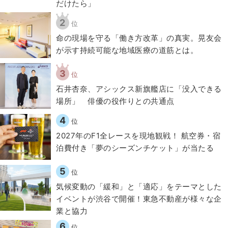
だけたら」
2
位
​命の現場を守る「働き方改革」の真実。晃友会
が示す持続可能な地域医療の道筋とは。
3
位
石井杏奈、アシックス新旗艦店に「没入できる
場所」 俳優の役作りとの共通点
4
位
2027年のF1全レースを現地観戦！ 航空券・宿
泊費付き「夢のシーズンチケット」が当たる
5
位
気候変動の「緩和」と「適応」をテーマとした
イベントが渋谷で開催！東急不動産が様々な企
業と協力
6
位