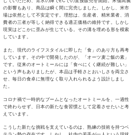
していたため、背水の陣でECでの直接販売を開始。米価高騰
の影響もあり、商品は瞬く間に完売しました。しかし、米市
場は依然として不安定です。理想は、生産者、精米業者、消
費者の三者が等しく納得できる適正価格の維持です。しかし
現実はどこかに歪みが生じている。その溝を埋める形を模索
しています。
また、現代のライフスタイルに即した「食」のあり方も再考
しています。その中で開発したのが、「オーツ麦ご飯の素」
です。従来のオートミールには「食べにくく継続が難しい」
という声もありましたが、本品は手軽さとおいしさを両立さ
せ、毎日の食卓に無理なく取り入れられるよう設計しまし
た。
コロナ禍で一時的なブームとなったオートミールを、一過性
で終わらせず、日本の新たな食習慣として定着させたいと考
えています。
こうした新たな挑戦を支えているのは、熟練の技術を持つベ
テラン勢の存在です。しかし、社内の若手が一人という現状