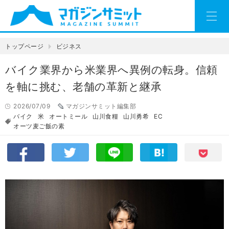
トップページ
ビジネス
バイク業界から米業界へ異例の転身。信頼
を軸に挑む、老舗の革新と継承
2026/07/09
マガジンサミット編集部
バイク
米
オートミール
山川食糧
山川勇希
EC
オーツ麦ご飯の素