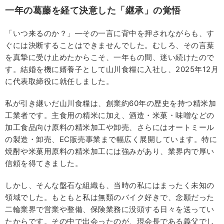
一年の葛藤を経て決意した「継承」の覚悟
「いつ来るのか？」―その一言に背中を押されながらも、す
ぐには決断することはできませんでした。むしろ、その言葉
を真摯に受け止めたからこそ、一年もの間、迷い続けたので
す。結婚を機に婿養子として山川食糧に入社し、2025年12月
に代表取締役に就任しました。
私が引き継いだ山川食糧は、創業約60年の歴史を持つ精米加
工業者です。主食用の精米に加え、酒造・米菓・味噌などの
加工食品向け原料の精米加工や卸売、さらにはオートミール
の製造・卸売、EC販売事業まで幅広く展開しています。特に
焼酎や米菓用原料の精米加工には強みがあり、業界内で厚い
信頼を得てきました。
しかし、そんな盤石な組織も、当時の私にはまったく未知の
領域でした。もともと私は無類のバイク好きで、念願だった
二輪業界で営業や整備、保険業務に没頭する日々を送ってい
たからです。その中で出会ったのが、現会長である義父でし