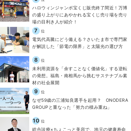
ハロウィンジャンボ宝くじ販売終了間近！万博
の盛り上がりにあやかれる宝くじ売り場を売り
場の目利き人が紹介！
7
位
電気代高騰にどう備える？さいたま市で専門家
が解説した「節電の限界」と太陽光の選び方
8
位
​​未利用資源を「余すことなく価値化」する逆転
の発想。福島・南相馬から挑むサステナブル素
材の社会展開​
9
位
なぜ59歳の三浦知良選手を起用？ ONODERA
GROUPと重なった「努力の積み重ね」
10
位
総合診療×ちょこっと美容で、地元の健康寿命