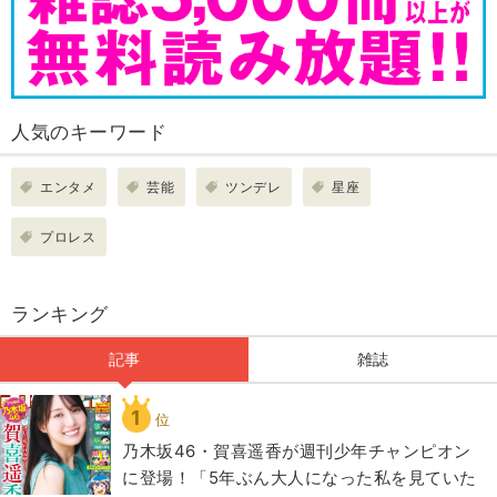
人気のキーワード
エンタメ
芸能
ツンデレ
星座
プロレス
ランキング
記事
雑誌
1
位
乃木坂46・賀喜遥香が週刊少年チャンピオン
に登場！「5年ぶん大人になった私を見ていた