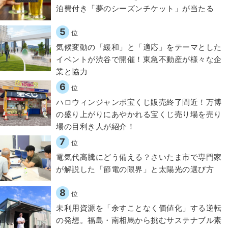
泊費付き「夢のシーズンチケット」が当たる
5
位
気候変動の「緩和」と「適応」をテーマとした
イベントが渋谷で開催！東急不動産が様々な企
業と協力
6
位
ハロウィンジャンボ宝くじ販売終了間近！万博
の盛り上がりにあやかれる宝くじ売り場を売り
場の目利き人が紹介！
7
位
電気代高騰にどう備える？さいたま市で専門家
が解説した「節電の限界」と太陽光の選び方
8
位
​​未利用資源を「余すことなく価値化」する逆転
の発想。福島・南相馬から挑むサステナブル素