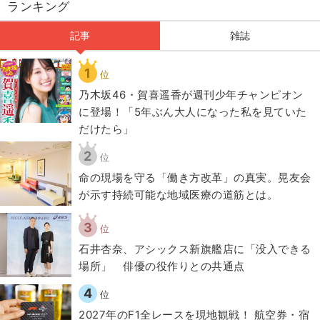
ランキング
記事
雑誌
1
位
乃木坂46・賀喜遥香が週刊少年チャンピオン
に登場！「5年ぶん大人になった私を見ていた
だけたら」
2
位
​命の現場を守る「働き方改革」の真実。晃友会
が示す持続可能な地域医療の道筋とは。
3
位
石井杏奈、アシックス新旗艦店に「没入できる
場所」 俳優の役作りとの共通点
4
位
2027年のF1全レースを現地観戦！ 航空券・宿