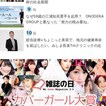
材の社会展開​
9
位
なぜ59歳の三浦知良選手を起用？ ONODERA
GROUPと重なった「努力の積み重ね」
10
位
総合診療×ちょこっと美容で、地元の健康寿命
を延ばしたい。みしま長泉Tmクリニックの志