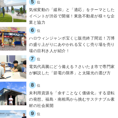
5
位
気候変動の「緩和」と「適応」をテーマとした
イベントが渋谷で開催！東急不動産が様々な企
業と協力
6
位
ハロウィンジャンボ宝くじ販売終了間近！万博
の盛り上がりにあやかれる宝くじ売り場を売り
場の目利き人が紹介！
7
位
電気代高騰にどう備える？さいたま市で専門家
が解説した「節電の限界」と太陽光の選び方
8
位
​​未利用資源を「余すことなく価値化」する逆転
の発想。福島・南相馬から挑むサステナブル素
材の社会展開​
9
位