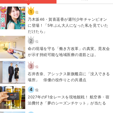
1
位
乃木坂46・賀喜遥香が週刊少年チャンピオン
に登場！「5年ぶん大人になった私を見ていた
だけたら」
2
位
​命の現場を守る「働き方改革」の真実。晃友会
が示す持続可能な地域医療の道筋とは。
3
位
石井杏奈、アシックス新旗艦店に「没入できる
場所」 俳優の役作りとの共通点
4
位
2027年のF1全レースを現地観戦！ 航空券・宿
泊費付き「夢のシーズンチケット」が当たる