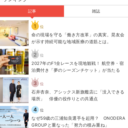
記事
雑誌
1
位
​命の現場を守る「働き方改革」の真実。晃友会
が示す持続可能な地域医療の道筋とは。
2
位
2027年のF1全レースを現地観戦！ 航空券・宿
泊費付き「夢のシーズンチケット」が当たる
3
位
石井杏奈、アシックス新旗艦店に「没入できる
場所」 俳優の役作りとの共通点
4
位
なぜ59歳の三浦知良選手を起用？ ONODERA
GROUPと重なった「努力の積み重ね」