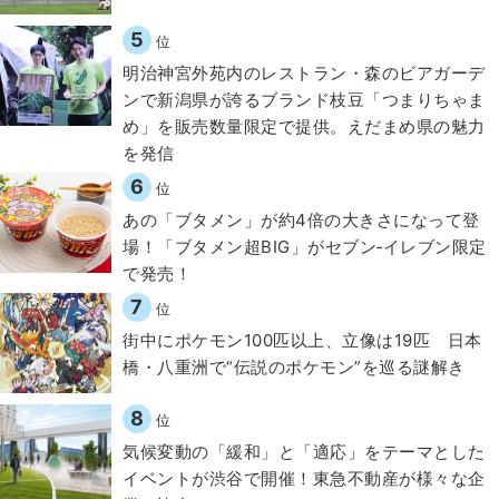
5
位
明治神宮外苑内のレストラン・森のビアガーデ
ンで新潟県が誇るブランド枝豆「つまりちゃま
め」を販売数量限定で提供。えだまめ県の魅力
を発信
6
位
あの「ブタメン」が約4倍の大きさになって登
場！「ブタメン超BIG」がセブン‐イレブン限定
で発売！
7
位
街中にポケモン100匹以上、立像は19匹 日本
橋・八重洲で“伝説のポケモン”を巡る謎解き
8
位
気候変動の「緩和」と「適応」をテーマとした
イベントが渋谷で開催！東急不動産が様々な企