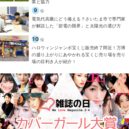
業と協力
9
位
電気代高騰にどう備える？さいたま市で専門家
が解説した「節電の限界」と太陽光の選び方
10
位
ハロウィンジャンボ宝くじ販売終了間近！万博
の盛り上がりにあやかれる宝くじ売り場を売り
場の目利き人が紹介！