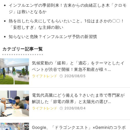
インフルエンザの季節到来！古来からの由緒正しき木「クロモ
ジ」は救いとなるか
熱を出したら夫にしてもらいたいこと。1位はまさかの〇〇！
「妄想しすぎ」な主婦の願い
知らないと危険？インフルエンザ予防の新習慣
カテゴリー記事一覧
気候変動の「緩和」と「適応」をテーマとしたイ
ベントが渋谷で開催！東急不動産が様々…
ライフトレンド
2026/08/05
電気代高騰にどう備える？さいたま市で専門家が
解説した「節電の限界」と太陽光の選び…
ライフトレンド
2026/08/04
Google、「ドラゴンクエスト」×Geminiのコラボ