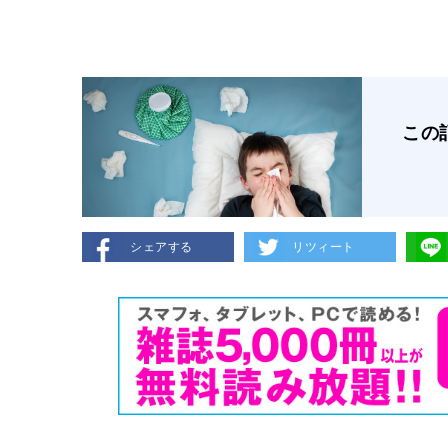
この
シェアする
リツィート