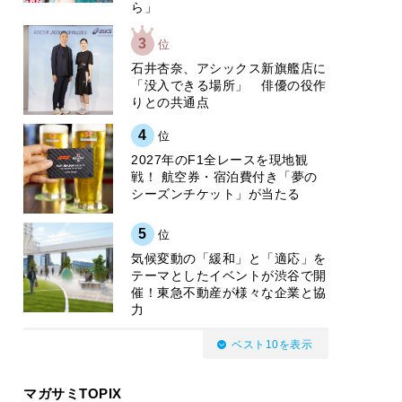
ら」
3
位
石井杏奈、アシックス新旗艦店に
「没入できる場所」 俳優の役作
りとの共通点
4
位
2027年のF1全レースを現地観
戦！ 航空券・宿泊費付き「夢の
シーズンチケット」が当たる
5
位
気候変動の「緩和」と「適応」を
テーマとしたイベントが渋谷で開
催！東急不動産が様々な企業と協
力
ベスト10を表示
マガサミTOPIX