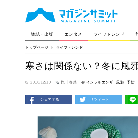
雑誌・出版
エンタメ
ライフトレンド
トップページ
ライフトレンド
寒さは関係ない？冬に風
2016/12/10
竹川 春菜
インフルエンザ
風邪
予防
シェアする
リツィート