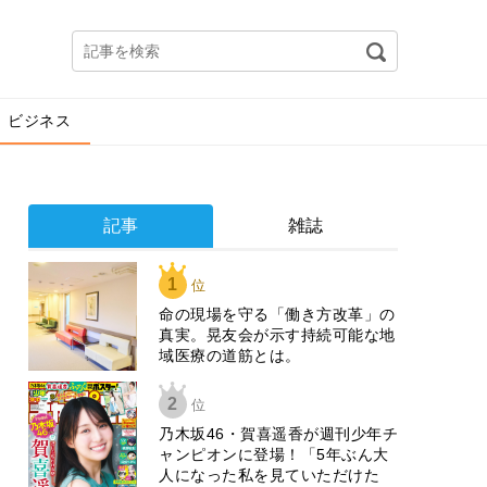
ビジネス
記事
雑誌
1
位
​命の現場を守る「働き方改革」の
真実。晃友会が示す持続可能な地
域医療の道筋とは。
2
位
乃木坂46・賀喜遥香が週刊少年チ
ャンピオンに登場！「5年ぶん大
人になった私を見ていただけた