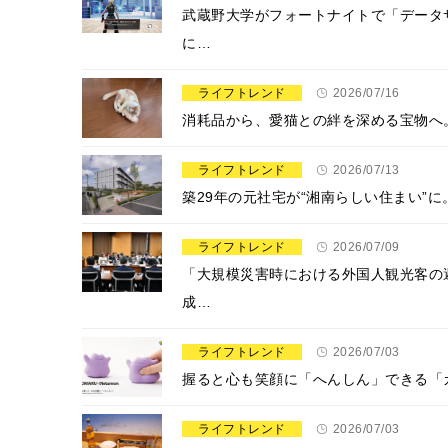
武蔵野大学がフォートナイトで「データ
に…
ライフトレンド
2026/07/16
​​消耗品から、愛猫との絆を深める宝物
ライフトレンド
2026/07/13
築29年の元社宅が“湘南らしい住まい”
ライフトレンド
2026/07/09
「大規模災害時における外国人観光客の
成…
ライフトレンド
2026/07/03
握ると心も笑顔に「へんしん」できる「
ライフトレンド
2026/07/03