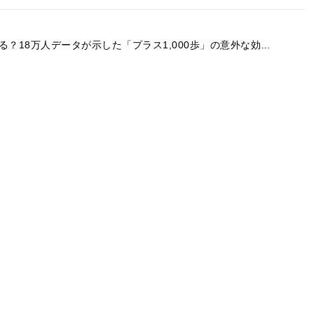
る？18万人データが示した「プラス1,000歩」の意外な効…
木と生活と都市のデザイン展 「TOKYO WOO…
応強化策 小型ファン付きベスト導入や「朝活訪問」検証へ
門店「MILLI MILLI」伊勢丹新宿店に誕生。発表…
トレスを感じる人ほど「ヨーグルト」を意識