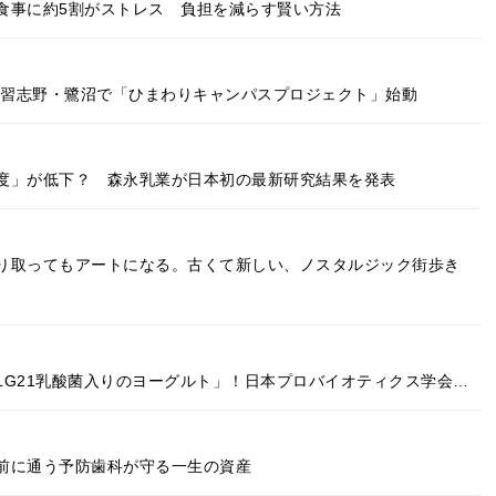
食事に約5割がストレス 負担を減らす賢い方法
。習志野・鷺沼で「ひまわりキャンパスプロジェクト」始動
度」が低下？ 森永乳業が日本初の最新研究結果を発表
り取ってもアートになる。古くて新しい、ノスタルジック街歩き
LG21乳酸菌入りのヨーグルト」！日本プロバイオティクス学会…
む前に通う予防歯科が守る一生の資産