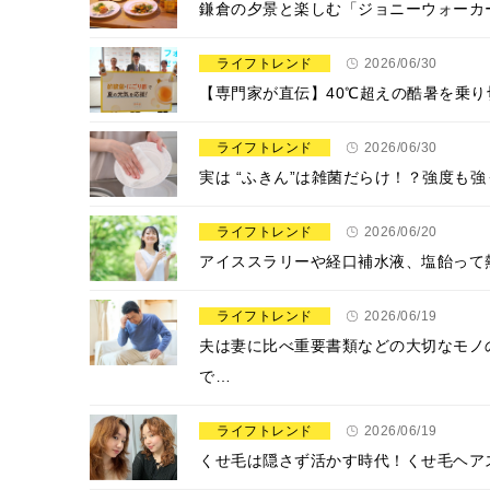
鎌倉の夕景と楽しむ「ジョニーウォーカ
ライフトレンド
2026/06/30
【専門家が直伝】40℃超えの酷暑を乗
ライフトレンド
2026/06/30
実は “ふきん”は雑菌だらけ！？強度も
ライフトレンド
2026/06/20
アイススラリーや経口補水液、塩飴って
ライフトレンド
2026/06/19
夫は妻に比べ重要書類などの大切なモノ
で…
ライフトレンド
2026/06/19
くせ毛は隠さず活かす時代！くせ毛ヘア