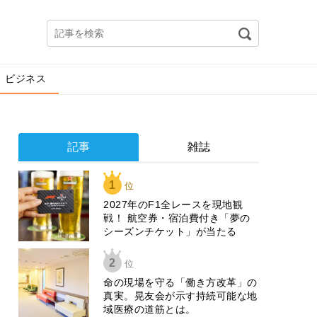
ビジネス
記事
雑誌
1
位
2027年のF1全レースを現地観
戦！ 航空券・宿泊費付き「夢の
シーズンチケット」が当たる
2
位
​命の現場を守る「働き方改革」の
真実。晃友会が示す持続可能な地
域医療の道筋とは。