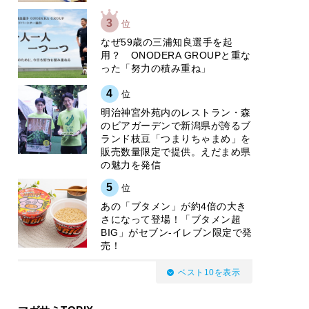
3
位
なぜ59歳の三浦知良選手を起
用？ ONODERA GROUPと重な
った「努力の積み重ね」
4
位
明治神宮外苑内のレストラン・森
のビアガーデンで新潟県が誇るブ
ランド枝豆「つまりちゃまめ」を
販売数量限定で提供。えだまめ県
の魅力を発信
5
位
あの「ブタメン」が約4倍の大き
さになって登場！「ブタメン超
BIG」がセブン‐イレブン限定で発
売！
ベスト10を表示