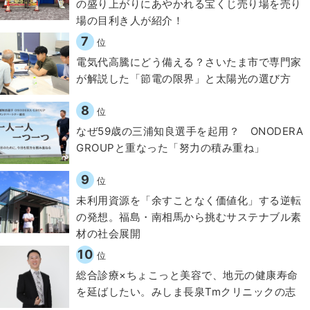
の盛り上がりにあやかれる宝くじ売り場を売り
場の目利き人が紹介！
7
位
電気代高騰にどう備える？さいたま市で専門家
が解説した「節電の限界」と太陽光の選び方
8
位
なぜ59歳の三浦知良選手を起用？ ONODERA
GROUPと重なった「努力の積み重ね」
9
位
​​未利用資源を「余すことなく価値化」する逆転
の発想。福島・南相馬から挑むサステナブル素
材の社会展開​
10
位
総合診療×ちょこっと美容で、地元の健康寿命
を延ばしたい。みしま長泉Tmクリニックの志