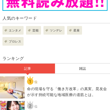
人気のキーワード
エンタメ
芸能
ツンデレ
星座
プロレス
ランキング
記事
雑誌
1
位
​命の現場を守る「働き方改革」の真実。晃友会
が示す持続可能な地域医療の道筋とは。
2
位