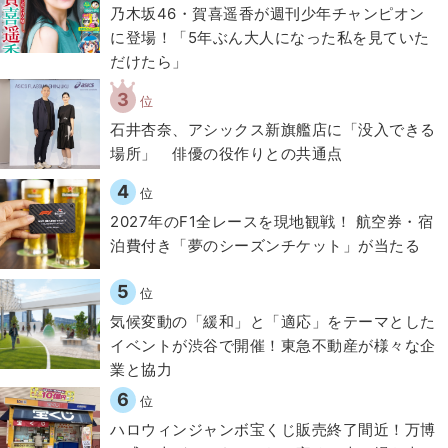
乃木坂46・賀喜遥香が週刊少年チャンピオン
に登場！「5年ぶん大人になった私を見ていた
だけたら」
3
位
石井杏奈、アシックス新旗艦店に「没入できる
場所」 俳優の役作りとの共通点
4
位
2027年のF1全レースを現地観戦！ 航空券・宿
泊費付き「夢のシーズンチケット」が当たる
5
位
気候変動の「緩和」と「適応」をテーマとした
イベントが渋谷で開催！東急不動産が様々な企
業と協力
6
位
ハロウィンジャンボ宝くじ販売終了間近！万博