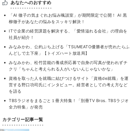
あなたへのおすすめ
「AI 徹子の気まぐれお悩み颯談室」が期間限定で公開！ AI 黒
柳徹子があなたの悩みをスッキリ解決！
ITで企業の経営課題を解決する、「愛情溢れる会社」の理由を
社員が紹介！
みなみかわ、公約ぶち上げる「TSUMEATO優勝者が売れたらふ
んどしで土下座」【トイズハート放送局】
みなみかわ、松竹芸能の養成所応募で自身の写真が使われずチ
クリ「ちゃんと考えられる人がいないんじゃないかな」
資格を取った人を就職に結びつけるサイト「資格de就職」を運
営する野口功司氏にインタビュー。経営者としての考え方など
を語る
TBSラジオをまるごと１冊大特集！「別冊TV Bros. TBSラジオ
全力特集」が発売
カテゴリー記事一覧