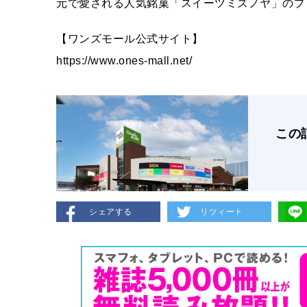
元で愛される人気銘菓「スイーツミズノヤ」のプ
【ワンズモール公式サイト】
https://www.ones-mall.net/
この
シェアする
リツィート