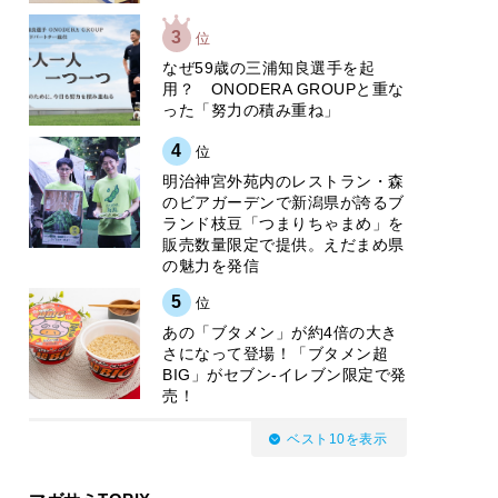
3
位
なぜ59歳の三浦知良選手を起
用？ ONODERA GROUPと重な
った「努力の積み重ね」
4
位
明治神宮外苑内のレストラン・森
のビアガーデンで新潟県が誇るブ
ランド枝豆「つまりちゃまめ」を
販売数量限定で提供。えだまめ県
の魅力を発信
5
位
あの「ブタメン」が約4倍の大き
さになって登場！「ブタメン超
BIG」がセブン‐イレブン限定で発
売！
ベスト10を表示