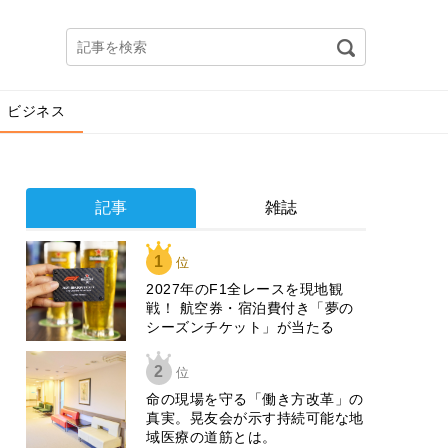
ビジネス
記事
雑誌
1
位
2027年のF1全レースを現地観
戦！ 航空券・宿泊費付き「夢の
シーズンチケット」が当たる
2
位
​命の現場を守る「働き方改革」の
真実。晃友会が示す持続可能な地
域医療の道筋とは。