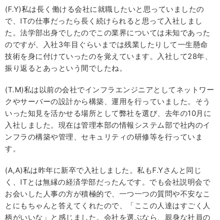
(F.Y)私は長く働ける会社に就職したいと思っていましたの
で、ITの仕事だったら長く続けられると思って入社しまし
た。法学部出身でしたのでこの業界については未知であった
のですが、入社3年目ぐらいまでは残業したりして一生懸命
技術を身に付けていったのを覚えています。入社して28年、
振り返るとあっという間でしたね。
(T.M)私は以前の会社でインフラエンジニアとしてネットワー
クやサーバーの設計から構築、運用を行っていました。そう
いった知見を活かせる場所として弊社を選び、去年の10月に
入社しました。現在は管理本部の情報システム部で社内のイ
ンフラの構築や管理、セキュリティの研修等を行っていま
す。
(A,A)私は昨年に新卒で入社しました。私もF.Yさんと同じ
く、ITとは無縁の経済学部だったんです。でも会社説明会で
お会いした人事の方が積極的で、一つ一つの質問や不安なこ
とにもちゃんと答えてくれたので、「ここの人達はすごく人
柄がいいな」と感じました。会社を選ぶなら、親身な社員の