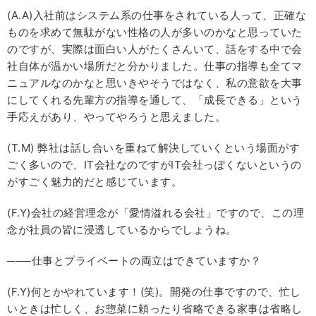
(A.A)入社前はシステム系の仕事をされている人って、正確な
ものを求めて無駄がない性格の人が多いのかなと思っていた
のですが、実際は面白い人がたくさんいて、話をする中で会
社自体が温かい場所だと分かりました。仕事の指導も全てマ
ニュアルなのかなと思いきやそうではなく、私の意欲を大事
にしてくれる先輩方の指導を通して、「成長できる」という
手応えがあり、やってやろうと思えました。
(T.M) 弊社は話し合いを重ねて解決していくという場面がす
ごく多いので、IT会社なのですがIT会社っぽくないというの
がすごく魅力的だと感じています。
(F.Y)会社の経営理念が「愛情溢れる会社」ですので、この理
念が社員の皆に浸透しているからでしょうね。
───仕事とプライベートの両立はできていますか？
(F.Y)何とかやれています！(笑)。開発の仕事ですので、忙し
いときは忙しく、お惣菜に頼ったり省略できる家事は省略し