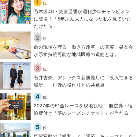
1
位
乃木坂46・賀喜遥香が週刊少年チャンピオン
に登場！「5年ぶん大人になった私を見ていた
だけたら」
2
位
​命の現場を守る「働き方改革」の真実。晃友会
が示す持続可能な地域医療の道筋とは。
3
位
石井杏奈、アシックス新旗艦店に「没入できる
場所」 俳優の役作りとの共通点
4
位
2027年のF1全レースを現地観戦！ 航空券・宿
泊費付き「夢のシーズンチケット」が当たる
5
位
気候変動の「緩和」と「適応」をテーマとした