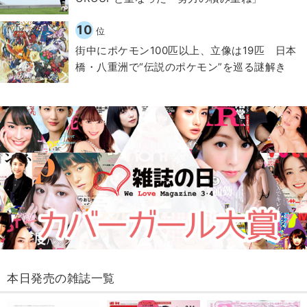
10
位
街中にポケモン100匹以上、立像は19匹 日本
橋・八重洲で“伝説のポケモン”を巡る謎解き
本日発売の雑誌一覧