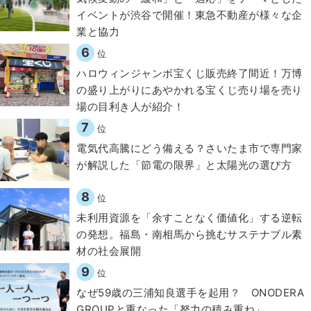
イベントが渋谷で開催！東急不動産が様々な企
業と協力
6
位
ハロウィンジャンボ宝くじ販売終了間近！万博
の盛り上がりにあやかれる宝くじ売り場を売り
場の目利き人が紹介！
7
位
電気代高騰にどう備える？さいたま市で専門家
が解説した「節電の限界」と太陽光の選び方
8
位
​​未利用資源を「余すことなく価値化」する逆転
の発想。福島・南相馬から挑むサステナブル素
材の社会展開​
9
位
なぜ59歳の三浦知良選手を起用？ ONODERA
GROUPと重なった「努力の積み重ね」