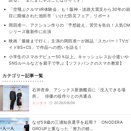
「空飛ぶクルマVR体験会」も！阪神・淡路大震災から30年の節
目に開催された池田市「いけだ防災フェア」リポート
岡田准一、アクション作りの「予想超え」苦労を告白！人気CM
シリーズ最新作に出演
映画「最後まで行く」主演の岡田准一が雑誌「スカパー！TVガ
イドBS+CS」で作品への想いを語る！
小学生のスマホデビュー50％以上。キャッシュレスお小遣いや
SNSルールなどを親子で学ぶ【ソフトバンクのスマホ教室】
カテゴリー記事一覧
石井杏奈、アシックス新旗艦店に「没入できる場
所」 俳優の役作りとの共通点
エンタメ
2026/08/06
なぜ59歳の三浦知良選手を起用？ ONODERA
GROUPと重なった「努力の積…