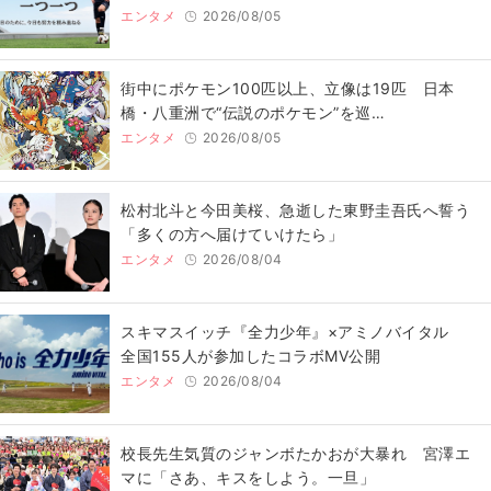
エンタメ
2026/08/05
街中にポケモン100匹以上、立像は19匹 日本
橋・八重洲で“伝説のポケモン”を巡…
エンタメ
2026/08/05
松村北斗と今田美桜、急逝した東野圭吾氏へ誓う
「多くの方へ届けていけたら」
エンタメ
2026/08/04
スキマスイッチ『全力少年』×アミノバイタル
全国155人が参加したコラボMV公開
エンタメ
2026/08/04
校長先生気質のジャンボたかおが大暴れ 宮澤エ
マに「さあ、キスをしよう。一旦」