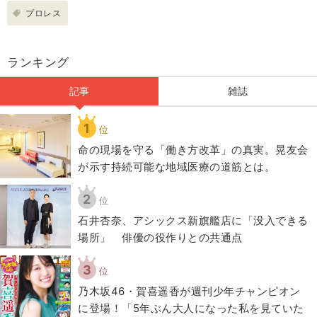
プロレス
ランキング
記事
雑誌
1
位
​命の現場を守る「働き方改革」の真実。晃友会
が示す持続可能な地域医療の道筋とは。
2
位
石井杏奈、アシックス新旗艦店に「没入できる
場所」 俳優の役作りとの共通点
3
位
乃木坂46・賀喜遥香が週刊少年チャンピオン
に登場！「5年ぶん大人になった私を見ていた