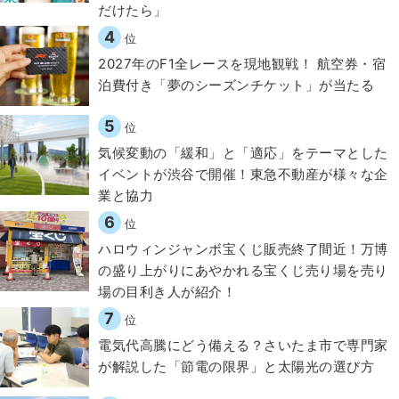
だけたら」
4
位
2027年のF1全レースを現地観戦！ 航空券・宿
泊費付き「夢のシーズンチケット」が当たる
5
位
気候変動の「緩和」と「適応」をテーマとした
イベントが渋谷で開催！東急不動産が様々な企
業と協力
6
位
ハロウィンジャンボ宝くじ販売終了間近！万博
の盛り上がりにあやかれる宝くじ売り場を売り
場の目利き人が紹介！
7
位
電気代高騰にどう備える？さいたま市で専門家
が解説した「節電の限界」と太陽光の選び方