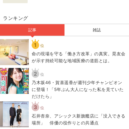
ランキング
記事
雑誌
1
位
​命の現場を守る「働き方改革」の真実。晃友会
が示す持続可能な地域医療の道筋とは。
2
位
乃木坂46・賀喜遥香が週刊少年チャンピオン
に登場！「5年ぶん大人になった私を見ていた
だけたら」
3
位
石井杏奈、アシックス新旗艦店に「没入できる
場所」 俳優の役作りとの共通点