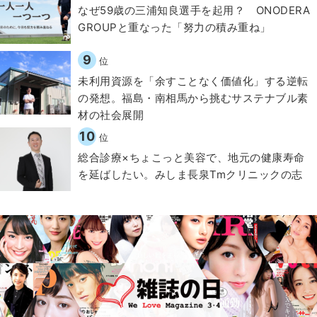
なぜ59歳の三浦知良選手を起用？ ONODERA
GROUPと重なった「努力の積み重ね」
9
位
​​未利用資源を「余すことなく価値化」する逆転
の発想。福島・南相馬から挑むサステナブル素
材の社会展開​
10
位
総合診療×ちょこっと美容で、地元の健康寿命
を延ばしたい。みしま長泉Tmクリニックの志