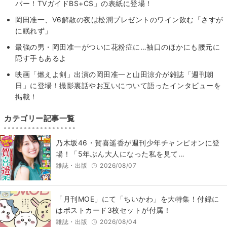
パー！TVガイドBS+CS」の表紙に登場！
岡田准一、V6解散の夜は松潤プレゼントのワイン飲む「さすが
に眠れず」
最強の男・岡田准一がついに花粉症に…袖口のほかにも腰元に
隠す手もあるよ
映画「燃えよ剣」出演の岡田准一と山田涼介が雑誌「週刊朝
日」に登場！撮影裏話やお互いについて語ったインタビューを
掲載！
カテゴリー記事一覧
乃木坂46・賀喜遥香が週刊少年チャンピオンに登
場！「5年ぶん大人になった私を見て…
雑誌・出版
2026/08/07
「月刊MOE」にて「ちいかわ」を大特集！付録に
はポストカード3枚セットが付属！
雑誌・出版
2026/08/04