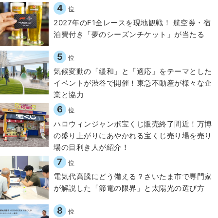
4
位
2027年のF1全レースを現地観戦！ 航空券・宿
泊費付き「夢のシーズンチケット」が当たる
5
位
気候変動の「緩和」と「適応」をテーマとした
イベントが渋谷で開催！東急不動産が様々な企
業と協力
6
位
ハロウィンジャンボ宝くじ販売終了間近！万博
の盛り上がりにあやかれる宝くじ売り場を売り
場の目利き人が紹介！
7
位
電気代高騰にどう備える？さいたま市で専門家
が解説した「節電の限界」と太陽光の選び方
8
位