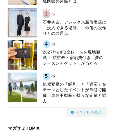
域医療の道筋とは。
3
位
石井杏奈、アシックス新旗艦店に
「没入できる場所」 俳優の役作
りとの共通点
4
位
2027年のF1全レースを現地観
戦！ 航空券・宿泊費付き「夢の
シーズンチケット」が当たる
5
位
気候変動の「緩和」と「適応」を
テーマとしたイベントが渋谷で開
催！東急不動産が様々な企業と協
力
ベスト10を表示
マガサミTOPIX