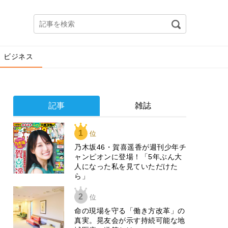
ビジネス
記事
雑誌
1
位
乃木坂46・賀喜遥香が週刊少年チ
ャンピオンに登場！「5年ぶん大
人になった私を見ていただけた
ら」
2
位
​命の現場を守る「働き方改革」の
真実。晃友会が示す持続可能な地