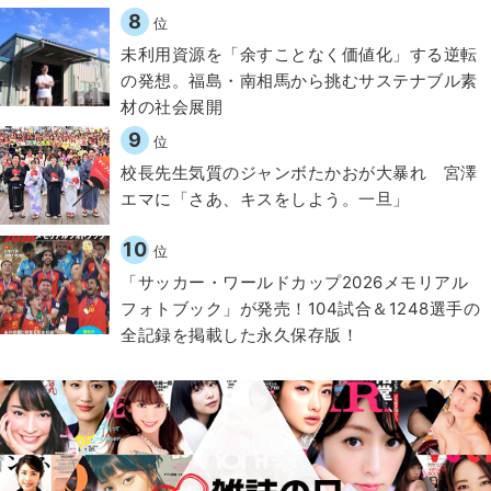
8
位
​​未利用資源を「余すことなく価値化」する逆転
の発想。福島・南相馬から挑むサステナブル素
材の社会展開​
9
位
校長先生気質のジャンボたかおが大暴れ 宮澤
エマに「さあ、キスをしよう。一旦」
10
位
「サッカー・ワールドカップ2026メモリアル
フォトブック」が発売！104試合＆1248選手の
全記録を掲載した永久保存版！