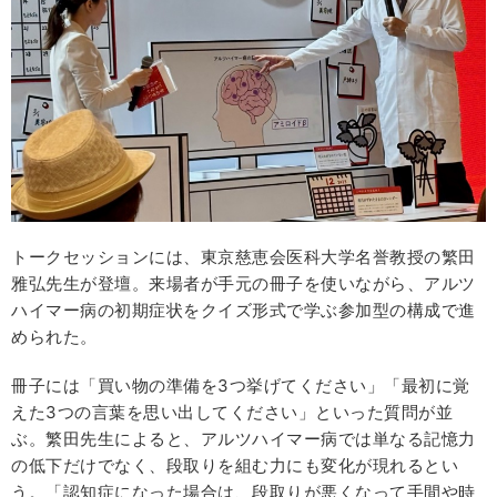
トークセッションには、東京慈恵会医科大学名誉教授の繁田
雅弘先生が登壇。来場者が手元の冊子を使いながら、アルツ
ハイマー病の初期症状をクイズ形式で学ぶ参加型の構成で進
められた。
冊子には「買い物の準備を3つ挙げてください」「最初に覚
えた3つの言葉を思い出してください」といった質問が並
ぶ。繁田先生によると、アルツハイマー病では単なる記憶力
の低下だけでなく、段取りを組む力にも変化が現れるとい
う。「認知症になった場合は、段取りが悪くなって手間や時