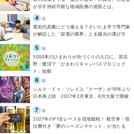
が示す持続可能な地域医療の道筋とは。
4
位
電気代高騰にどう備える？さいたま市で専門家
が解説した「節電の限界」と太陽光の選び方
5
位
5000本のひまわりが街づくりの入口に。習志
野・鷺沼で「ひまわりキャンパスプロジェク
ト」始動
6
位
シルク・ドゥ・ソレイユ『クーザ』が16年ぶり
日本再上陸 2027年2月東京、8月大阪で開催
7
位
2027年のF1全レースを現地観戦！ 航空券・宿
泊費付き「夢のシーズンチケット」が当たる