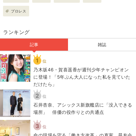
プロレス
ランキング
記事
雑誌
1
位
乃木坂46・賀喜遥香が週刊少年チャンピオン
に登場！「5年ぶん大人になった私を見ていた
だけたら」
2
位
石井杏奈、アシックス新旗艦店に「没入できる
場所」 俳優の役作りとの共通点
3
位
​命の現場を守る「働き方改革」の真実。晃友会