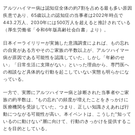
アルツハイマー病は認知症全体の約7割を占める最も多い原因
疾患であり、65歳以上の認知症の当事者は2022年時点で
443.2万人、2030年には500万人を超えると推計されている
（厚生労働省「令和6年版高齢社会白書」より）。
日本イーライリリーが実施した意識調査によれば、もの忘れ
の自覚がある方やそのご家族の半数以上が、アルツハイマー
病が原因である可能性を認識していた。しかし「年齢のせ
い」「日常生活に支障がない」といった理由から、専門医へ
の相談など具体的な行動を起こしていない実態も明らかにな
っている。
一方で、実際にアルツハイマー病と診断された当事者やご家
族の約半数は、"もの忘れ"の頻度が増えたことをきっかけに
医療機関を受診していた。つまり、正しい知識さえあれば行
動につながる可能性が高い。本イベントは、こうした"知って
いるのに動けない"層に向けて、行動のきっかけを提供するこ
とを目的としている。