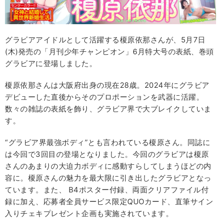
グラビアアイドルとして活躍する榎原依那さんが、5月7日
(木)発売の「月刊少年チャンピオン」6月特大号の表紙、巻頭
グラビアに登場しました。
榎原依那さんは大阪府出身の現在28歳。2024年にグラビア
デビューした直後からそのプロポーションを武器に活躍。
数々の雑誌の表紙を飾り、グラビア界で大ブレイクしていま
す。
“グラビア界最強ボディ”とも言われている榎原さん。同誌に
は今回で3回目の登場となりました。今回のグラビアは榎原
さんのあまりの大迫力ボディに感動すらしてしまうほどの内
容に。榎原さんの魅力を最大限に引き出したグラビアとなっ
ています。また、 B4ポスター付録、両面クリアファイル付
録に加え、応募者全員サービス限定QUOカード、直筆サイン
入りチェキプレゼント企画も実施されています。