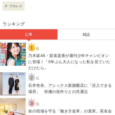
プロレス
ランキング
記事
雑誌
1
位
乃木坂46・賀喜遥香が週刊少年チャンピオン
に登場！「5年ぶん大人になった私を見ていた
だけたら」
2
位
石井杏奈、アシックス新旗艦店に「没入できる
場所」 俳優の役作りとの共通点
3
位
​命の現場を守る「働き方改革」の真実。晃友会