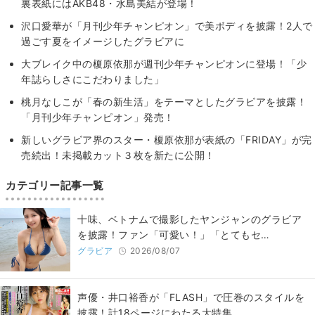
裏表紙にはAKB48・水島美結が登場！
沢口愛華が「月刊少年チャンピオン」で美ボディを披露！2人で
過ごす夏をイメージしたグラビアに
大ブレイク中の榎原依那が週刊少年チャンピオンに登場！「少
年誌らしさにこだわりました」
桃月なしこが「春の新生活」をテーマとしたグラビアを披露！
「月刊少年チャンピオン」発売！
新しいグラビア界のスター・榎原依那が表紙の「FRIDAY」が完
売続出！未掲載カット３枚を新たに公開！
カテゴリー記事一覧
十味、ベトナムで撮影したヤンジャンのグラビア
を披露！ファン「可愛い！」「とてもセ…
グラビア
2026/08/07
声優・井口裕香が「FLASH」で圧巻のスタイルを
披露！計18ページにわたる大特集…