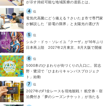
が示す持続可能な地域医療の道筋とは。
4
位
電気代高騰にどう備える？さいたま市で専門家
が解説した「節電の限界」と太陽光の選び方
5
位
シルク・ドゥ・ソレイユ『クーザ』が16年ぶり
日本再上陸 2027年2月東京、8月大阪で開催
6
位
5000本のひまわりが街づくりの入口に。習志
野・鷺沼で「ひまわりキャンパスプロジェク
ト」始動
7
位
2027年のF1全レースを現地観戦！ 航空券・宿
泊費付き「夢のシーズンチケット」が当たる