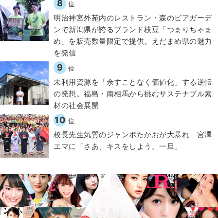
8
位
明治神宮外苑内のレストラン・森のビアガーデ
ンで新潟県が誇るブランド枝豆「つまりちゃま
め」を販売数量限定で提供。えだまめ県の魅力
を発信
9
位
​​未利用資源を「余すことなく価値化」する逆転
の発想。福島・南相馬から挑むサステナブル素
材の社会展開​
10
位
校長先生気質のジャンボたかおが大暴れ 宮澤
エマに「さあ、キスをしよう。一旦」