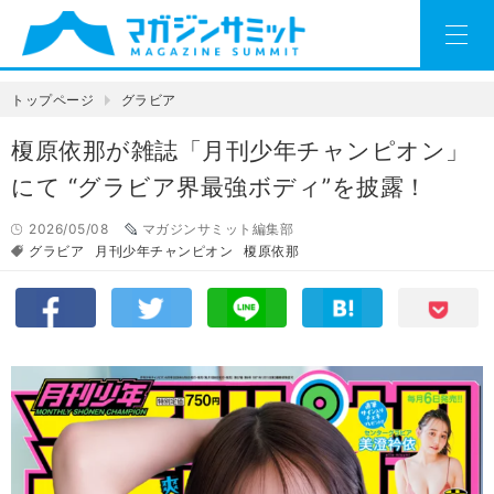
トップページ
グラビア
榎原依那が雑誌「月刊少年チャンピオン」
にて “グラビア界最強ボディ”を披露！
2026/05/08
マガジンサミット編集部
グラビア
月刊少年チャンピオン
榎原依那