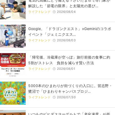
電気代高騰にどう備える？さいたま市で専門家が
解説した「節電の限界」と太陽光の選び…
ライフトレンド
2026/08/04
Google、「ドラゴンクエスト」×Geminiのコラボ
イベント「ジェミニクエス…
ライフトレンド
2026/08/03
「帰宅後、冷蔵庫が空っぽ」旅行前後の食事に約
5割がストレス 負担を減らす賢い方法
ライフトレンド
2026/08/01
5000本のひまわりが街づくりの入口に。習志野・
鷺沼で「ひまわりキャンパスプロジ…
ライフトレンド
2026/07/30
いつものビヒダスヨーグルトで「老化速度」が低