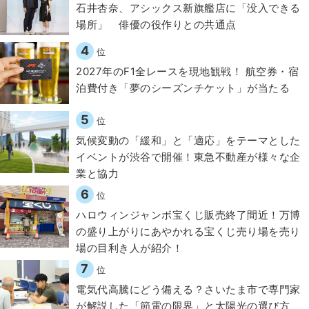
石井杏奈、アシックス新旗艦店に「没入できる
場所」 俳優の役作りとの共通点
4
位
2027年のF1全レースを現地観戦！ 航空券・宿
泊費付き「夢のシーズンチケット」が当たる
5
位
気候変動の「緩和」と「適応」をテーマとした
イベントが渋谷で開催！東急不動産が様々な企
業と協力
6
位
ハロウィンジャンボ宝くじ販売終了間近！万博
の盛り上がりにあやかれる宝くじ売り場を売り
場の目利き人が紹介！
7
位
電気代高騰にどう備える？さいたま市で専門家
が解説した「節電の限界」と太陽光の選び方