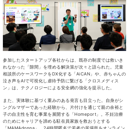
参加したスタートアップ各社からは、既存の制度では救いき
れなかった「隙間」を埋める解決策が次々と語られた。児童
相談所のケースワークをDX化する「AiCAN」や、赤ちゃんの
泣き声をAIで可視化し虐待予防に繋げる「クロスメディス
ン」は、テクノロジーによる安全網の強化を提示した。
また、実体験に基づく重みのある発言も目立った。自身がシ
ングルマザーであった経験から、片付けを通じて親の余裕と
子の自主性を育む事業を展開する「Homeport」。不妊治療
のためにキャリアを諦める駐在員家族を救おうとする
「MAMAdonna」。24時間匿名で若者の居場所をオンライン