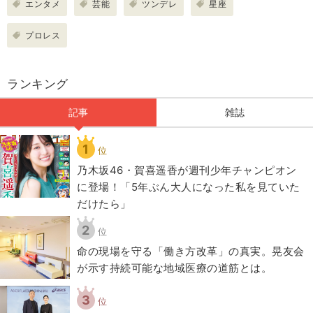
エンタメ
芸能
ツンデレ
星座
プロレス
ランキング
記事
雑誌
1
位
乃木坂46・賀喜遥香が週刊少年チャンピオン
に登場！「5年ぶん大人になった私を見ていた
だけたら」
2
位
​命の現場を守る「働き方改革」の真実。晃友会
が示す持続可能な地域医療の道筋とは。
3
位