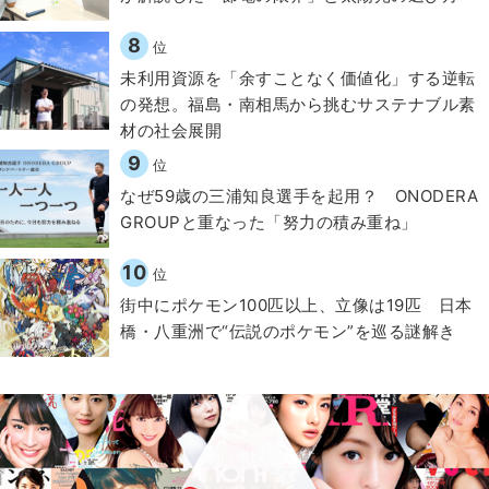
8
位
​​未利用資源を「余すことなく価値化」する逆転
の発想。福島・南相馬から挑むサステナブル素
材の社会展開​
9
位
なぜ59歳の三浦知良選手を起用？ ONODERA
GROUPと重なった「努力の積み重ね」
10
位
街中にポケモン100匹以上、立像は19匹 日本
橋・八重洲で“伝説のポケモン”を巡る謎解き