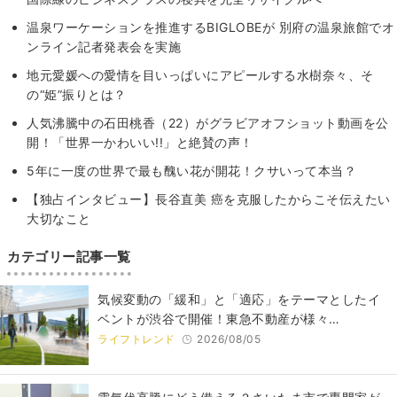
温泉ワーケーションを推進するBIGLOBEが 別府の温泉旅館でオ
ンライン記者発表会を実施
地元愛媛への愛情を目いっぱいにアピールする水樹奈々、そ
の“姫”振りとは？
人気沸騰中の石田桃香（22）がグラビアオフショット動画を公
開！「世界一かわいい!!」と絶賛の声！
5年に一度の世界で最も醜い花が開花！クサいって本当？
【独占インタビュー】長谷直美 癌を克服したからこそ伝えたい
大切なこと
カテゴリー記事一覧
気候変動の「緩和」と「適応」をテーマとしたイ
ベントが渋谷で開催！東急不動産が様々…
ライフトレンド
2026/08/05