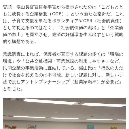
冒頭、湯山長官官房参事官から提示されたのは「こどもとと
もに成長する企業構想（CCB）」という新たな指針だ。これ
は、子育て支援を単なるボランティアやCSR（社会的責任）
として捉えるのではなく、「社会的価値の創出」と「企業価
値の向上」を両立させ、経済の好循環を生み出すという戦略
的な構想である。
意識調査によれば、保護者が直面する課題の多くは「職場の
環境」や「公共交通機関・商業施設の利用しやすさ」など、
民間企業の事業活動に直結している。湯山氏は「行政の力だ
けで社会を変えるのは不可能。新しい課題に対し、新しい手
法で挑むアントレプレナーシップ（起業家精神）が必要だ」
と断じた。