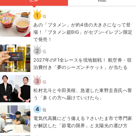
1
位
あの「ブタメン」が約4倍の大きさになって登
場！「ブタメン超BIG」がセブン‐イレブン限定
で発売！
2
位
2027年のF1全レースを現地観戦！ 航空券・宿
泊費付き「夢のシーズンチケット」が当たる
3
位
松村北斗と今田美桜、急逝した東野圭吾氏へ誓
う「多くの方へ届けていけたら」
4
位
電気代高騰にどう備える？さいたま市で専門家
が解説した「節電の限界」と太陽光の選び方