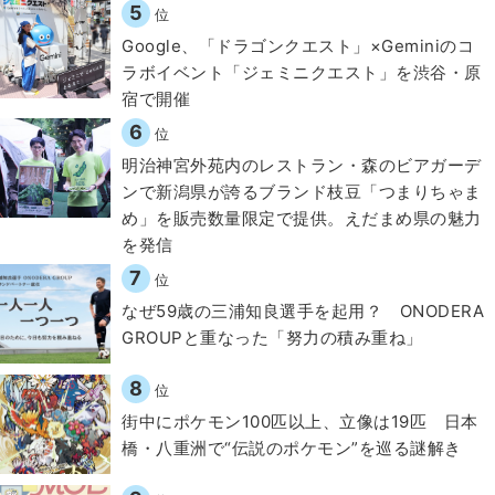
5
位
Google、「ドラゴンクエスト」×Geminiのコ
ラボイベント「ジェミニクエスト」を渋谷・原
宿で開催
6
位
明治神宮外苑内のレストラン・森のビアガーデ
ンで新潟県が誇るブランド枝豆「つまりちゃま
め」を販売数量限定で提供。えだまめ県の魅力
を発信
7
位
なぜ59歳の三浦知良選手を起用？ ONODERA
GROUPと重なった「努力の積み重ね」
8
位
街中にポケモン100匹以上、立像は19匹 日本
橋・八重洲で“伝説のポケモン”を巡る謎解き