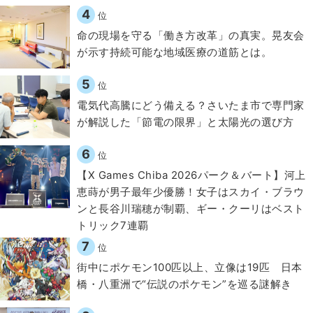
4
位
​命の現場を守る「働き方改革」の真実。晃友会
が示す持続可能な地域医療の道筋とは。
5
位
電気代高騰にどう備える？さいたま市で専門家
が解説した「節電の限界」と太陽光の選び方
6
位
【X Games Chiba 2026パーク＆バート】河上
恵蒔が男子最年少優勝！女子はスカイ・ブラウ
ンと長谷川瑞穂が制覇、ギー・クーリはベスト
トリック7連覇
7
位
街中にポケモン100匹以上、立像は19匹 日本
橋・八重洲で“伝説のポケモン”を巡る謎解き