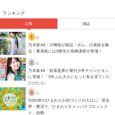
ランキング
記事
雑誌
1
位
乃木坂46・川﨑桜が雑誌「ボム」の表紙を飾
る！裏表紙には6期生の長嶋凛桜が登場！
2
位
乃木坂46・賀喜遥香が週刊少年チャンピオン
に登場！「5年ぶん大人になった私を見ていた
だけたら」
3
位
5000本のひまわりが街づくりの入口に。習志
野・鷺沼で「ひまわりキャンパスプロジェク
ト」始動