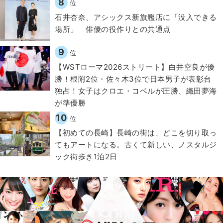
8
位
石井杏奈、アシックス新旗艦店に「没入できる
場所」 俳優の役作りとの共通点
9
位
【WSTローマ2026ストリート】白井空良が優
勝！根附2位・佐々木3位で日本男子が表彰台
独占！女子はクロエ・コベルが圧勝、織田夢海
が準優勝
10
位
【初めての長崎】長崎の街は、どこを切り取っ
てもアートになる。古くて新しい、ノスタルジ
ック街歩き1泊2日