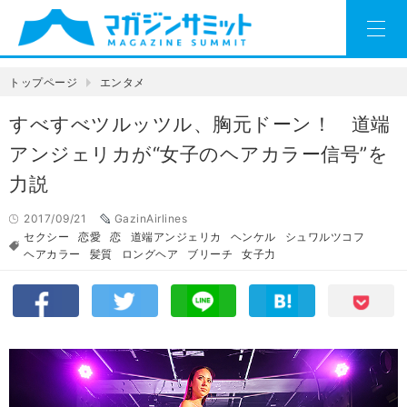
トップページ
エンタメ
すべすべツルッツル、胸元ドーン！ 道端
アンジェリカが“女子のヘアカラー信号”を
力説
2017/09/21
GazinAirlines
セクシー
恋愛
恋
道端アンジェリカ
ヘンケル
シュワルツコフ
ヘアカラー
髪質
ロングヘア
ブリーチ
女子力