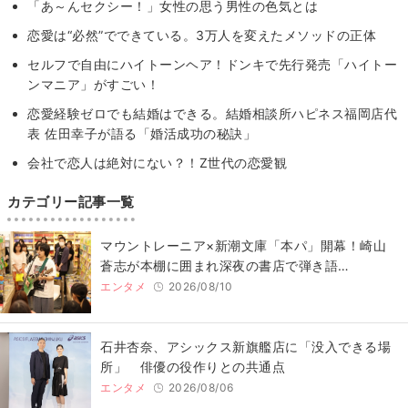
「あ～んセクシー！」女性の思う男性の色気とは
恋愛は“必然”でできている。3万人を変えたメソッドの正体
セルフで自由にハイトーンヘア！ドンキで先行発売「ハイトー
ンマニア」がすごい！
恋愛経験ゼロでも結婚はできる。結婚相談所ハピネス福岡店代
表 佐田幸子が語る「婚活成功の秘訣」
会社で恋人は絶対にない？！Z世代の恋愛観
カテゴリー記事一覧
マウントレーニア×新潮文庫「本パ」開幕！崎山
蒼志が本棚に囲まれ深夜の書店で弾き語…
エンタメ
2026/08/10
石井杏奈、アシックス新旗艦店に「没入できる場
所」 俳優の役作りとの共通点
エンタメ
2026/08/06