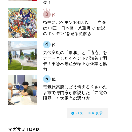
売！
3
位
街中にポケモン100匹以上、立像
は19匹 日本橋・八重洲で“伝説
のポケモン”を巡る謎解き
4
位
気候変動の「緩和」と「適応」を
テーマとしたイベントが渋谷で開
催！東急不動産が様々な企業と協
力
5
位
電気代高騰にどう備える？さいた
ま市で専門家が解説した「節電の
限界」と太陽光の選び方
ベスト10を表示
マガサミTOPIX