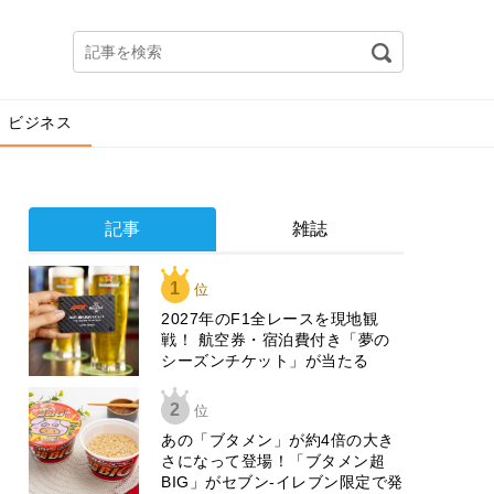
ビジネス
記事
雑誌
1
位
2027年のF1全レースを現地観
戦！ 航空券・宿泊費付き「夢の
シーズンチケット」が当たる
2
位
あの「ブタメン」が約4倍の大き
さになって登場！「ブタメン超
BIG」がセブン‐イレブン限定で発