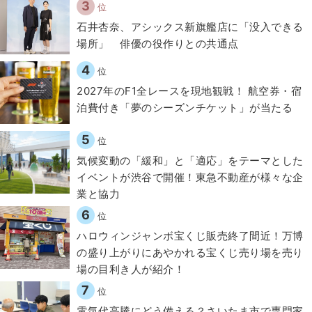
3
位
石井杏奈、アシックス新旗艦店に「没入できる
場所」 俳優の役作りとの共通点
4
位
2027年のF1全レースを現地観戦！ 航空券・宿
泊費付き「夢のシーズンチケット」が当たる
5
位
気候変動の「緩和」と「適応」をテーマとした
イベントが渋谷で開催！東急不動産が様々な企
業と協力
6
位
ハロウィンジャンボ宝くじ販売終了間近！万博
の盛り上がりにあやかれる宝くじ売り場を売り
場の目利き人が紹介！
7
位
電気代高騰にどう備える？さいたま市で専門家