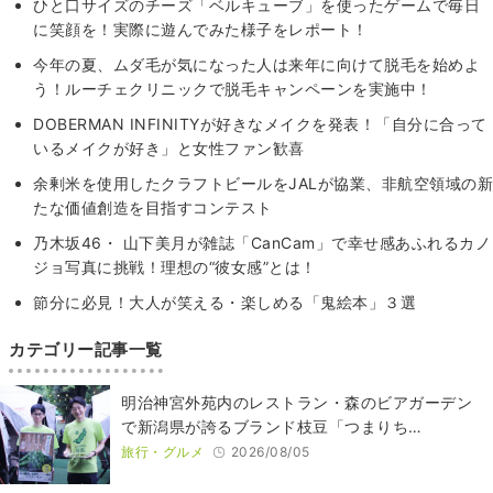
ひと口サイズのチーズ「ベルキューブ」を使ったゲームで毎日
に笑顔を！実際に遊んでみた様子をレポート！
今年の夏、ムダ毛が気になった人は来年に向けて脱毛を始めよ
う！ルーチェクリニックで脱毛キャンペーンを実施中！
DOBERMAN INFINITYが好きなメイクを発表！「自分に合って
いるメイクが好き」と女性ファン歓喜
余剰米を使用したクラフトビールをJALが協業、非航空領域の新
たな価値創造を目指すコンテスト
乃木坂46・ 山下美月が雑誌「CanCam」で幸せ感あふれるカノ
ジョ写真に挑戦！理想の“彼女感”とは！
節分に必見！大人が笑える・楽しめる「鬼絵本」３選
カテゴリー記事一覧
明治神宮外苑内のレストラン・森のビアガーデン
で新潟県が誇るブランド枝豆「つまりち…
旅行・グルメ
2026/08/05