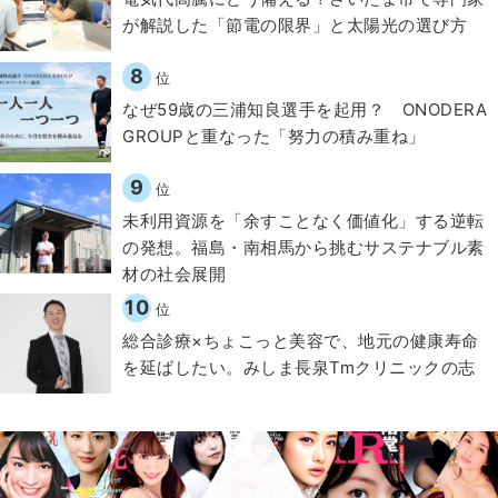
が解説した「節電の限界」と太陽光の選び方
8
位
なぜ59歳の三浦知良選手を起用？ ONODERA
GROUPと重なった「努力の積み重ね」
9
位
​​未利用資源を「余すことなく価値化」する逆転
の発想。福島・南相馬から挑むサステナブル素
材の社会展開​
10
位
総合診療×ちょこっと美容で、地元の健康寿命
を延ばしたい。みしま長泉Tmクリニックの志