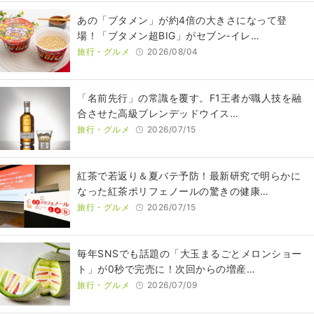
あの「ブタメン」が約4倍の大きさになって登
場！「ブタメン超BIG」がセブン‐イレ…
旅行・グルメ
2026/08/04
​​「名前先行」の常識を覆す。F1王者が職人技を融
合させた高級ブレンデッドウイス…
旅行・グルメ
2026/07/15
紅茶で若返り＆夏バテ予防！最新研究で明らかに
なった紅茶ポリフェノールの驚きの健康…
旅行・グルメ
2026/07/15
毎年SNSでも話題の「大玉まるごとメロンショー
ト」が0秒で完売に！次回からの増産…
旅行・グルメ
2026/07/09