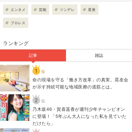
エンタメ
芸能
ツンデレ
星座
プロレス
ランキング
記事
雑誌
1
位
​命の現場を守る「働き方改革」の真実。晃友会
が示す持続可能な地域医療の道筋とは。
2
位
乃木坂46・賀喜遥香が週刊少年チャンピオン
に登場！「5年ぶん大人になった私を見ていた
だけたら」