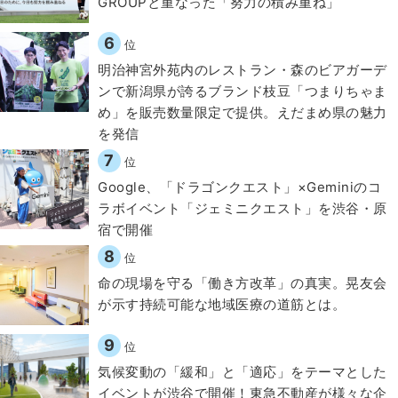
GROUPと重なった「努力の積み重ね」
6
位
明治神宮外苑内のレストラン・森のビアガーデ
ンで新潟県が誇るブランド枝豆「つまりちゃま
め」を販売数量限定で提供。えだまめ県の魅力
を発信
7
位
Google、「ドラゴンクエスト」×Geminiのコ
ラボイベント「ジェミニクエスト」を渋谷・原
宿で開催
8
位
​命の現場を守る「働き方改革」の真実。晃友会
が示す持続可能な地域医療の道筋とは。
9
位
気候変動の「緩和」と「適応」をテーマとした
イベントが渋谷で開催！東急不動産が様々な企