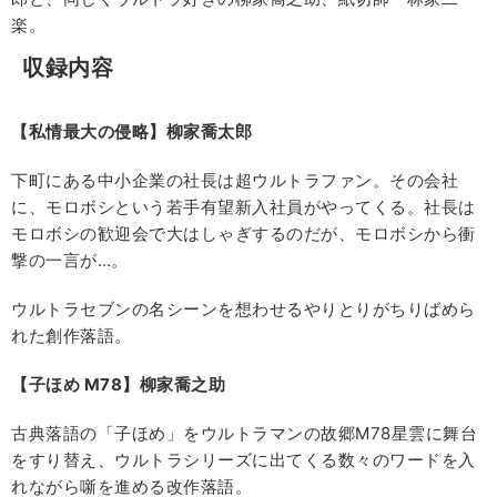
楽。
収録内容
【私情最大の侵略】柳家喬太郎
下町にある中小企業の社長は超ウルトラファン。その会社
に、モロボシという若手有望新入社員がやってくる。社長は
モロボシの歓迎会で大はしゃぎするのだが、モロボシから衝
撃の一言が…。
ウルトラセブンの名シーンを想わせるやりとりがちりばめら
れた創作落語。
【子ほめ M78
】柳家喬之助
古典落語の「子ほめ」をウルトラマンの故郷M78星雲に舞台
をすり替え、ウルトラシリーズに出てくる数々のワードを入
れながら噺を進める改作落語。