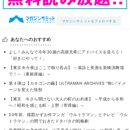
マガジンサミットをフォローする
あなたへのおすすめ
よし！みんなで今年30歳の高畑充希にアドバイスを送ろう！
「好きにやって！」
【東京☆今夜はここで独り呑み】 ～落語と美酒を新橋演舞場
で！～（東銀座編）～
第４弾は【カネゴンの繭】ULTRAMAN ARCHIVES “怖い”イメ
ージを変えた怪獣
【東京 今さら聞けない大人の町のお約束】 ～平成から令和
へ！昭和を感じる町・上野（寄席編）～
50年前、楳図かずお作マンガ「ウルトラマン」とテレビ「ウル
トラマン」の間でおきたドタバタの戦略劇