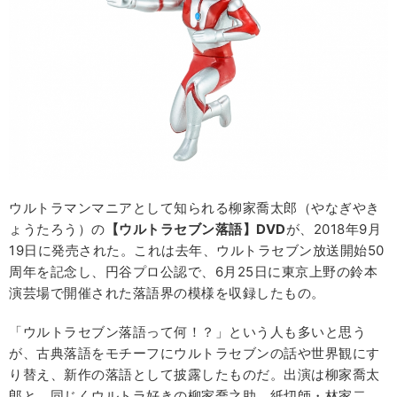
ウルトラマンマニアとして知られる柳家喬太郎（やなぎやき
ょうたろう）の
【ウルトラセブン落語】
DVD
が、2018年9月
19日に発売された。これは去年、ウルトラセブン放送開始50
周年を記念し、円谷プロ公認で、6月25日に東京上野の鈴本
演芸場で開催された落語界の模様を収録したもの。
「ウルトラセブン落語って何！？」という人も多いと思う
が、古典落語をモチーフにウルトラセブンの話や世界観にす
り替え、新作の落語として披露したものだ。出演は柳家喬太
郎と、同じくウルトラ好きの柳家喬之助、紙切師・林家二