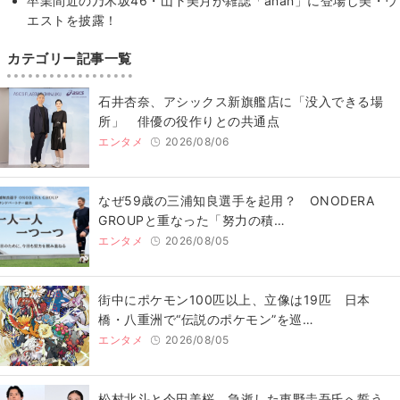
卒業間近の乃木坂46・山下美月が雑誌「anan」に登場し美・ウ
エストを披露！
カテゴリー記事一覧
石井杏奈、アシックス新旗艦店に「没入できる場
所」 俳優の役作りとの共通点
エンタメ
2026/08/06
なぜ59歳の三浦知良選手を起用？ ONODERA
GROUPと重なった「努力の積…
エンタメ
2026/08/05
街中にポケモン100匹以上、立像は19匹 日本
橋・八重洲で“伝説のポケモン”を巡…
エンタメ
2026/08/05
松村北斗と今田美桜、急逝した東野圭吾氏へ誓う