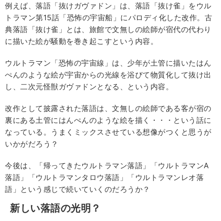
例えば、落語「抜けガヴァドン」は、落語「抜け雀」をウル
トラマン第15話「恐怖の宇宙船」にパロディ化した改作。古
典落語「抜け雀」とは、旅館で文無しの絵師が宿代の代わり
に描いた絵が騒動を巻き起こすという内容。
ウルトラマン「恐怖の宇宙線」は、少年が土管に描いたはん
ぺんのような絵が宇宙からの光線を浴びて物質化して抜け出
し、二次元怪獣ガヴァドンとなる、という内容。
改作として披露された落語は、文無しの絵師である客が宿の
裏にある土管にはんぺんのような絵を描く・・・という話に
なっている。うまくミックスさせている想像がつくと思うが
いかがだろう？
今後は、「帰ってきたウルトラマン落語」「ウルトラマンA
落語」「ウルトラマンタロウ落語」「ウルトラマンレオ落
語」という感じで続いていくのだろうか？
新しい落語の光明？