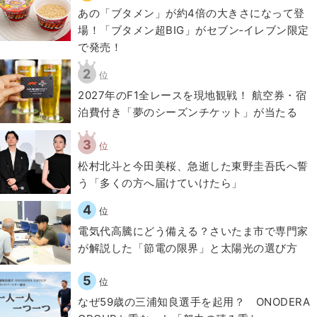
あの「ブタメン」が約4倍の大きさになって登
場！「ブタメン超BIG」がセブン‐イレブン限定
で発売！
2
位
2027年のF1全レースを現地観戦！ 航空券・宿
泊費付き「夢のシーズンチケット」が当たる
3
位
松村北斗と今田美桜、急逝した東野圭吾氏へ誓
う「多くの方へ届けていけたら」
4
位
電気代高騰にどう備える？さいたま市で専門家
が解説した「節電の限界」と太陽光の選び方
5
位
なぜ59歳の三浦知良選手を起用？ ONODERA