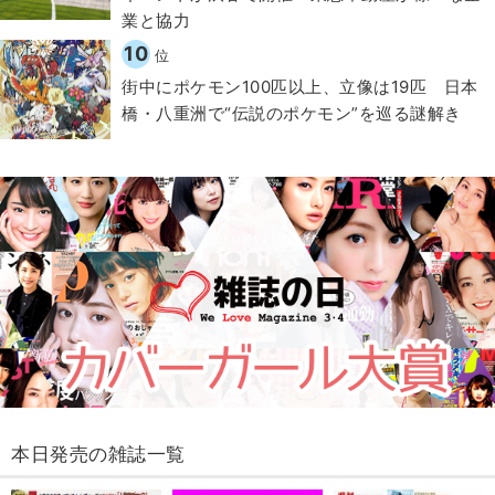
業と協力
10
位
街中にポケモン100匹以上、立像は19匹 日本
橋・八重洲で“伝説のポケモン”を巡る謎解き
本日発売の雑誌一覧