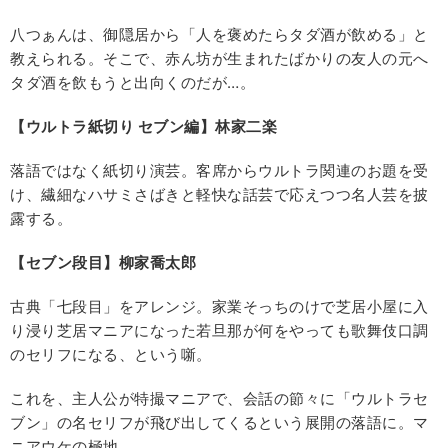
八つぁんは、御隠居から「人を褒めたらタダ酒が飲める」と
教えられる。そこで、赤ん坊が生まれたばかりの友人の元へ
タダ酒を飲もうと出向くのだが…。
【ウルトラ紙切り
セブン編】林家二楽
落語ではなく紙切り演芸。客席からウルトラ関連のお題を受
け、繊細なハサミさばきと軽快な話芸で応えつつ名人芸を披
露する。
【セブン段目】柳家喬太郎
古典「七段目」をアレンジ。家業そっちのけで芝居小屋に入
り浸り芝居マニアになった若旦那が何をやっても歌舞伎口調
のセリフになる、という噺。
これを、主人公が特撮マニアで、会話の節々に「ウルトラセ
ブン」の名セリフが飛び出してくるという展開の落語に。マ
ニアウケの極地。