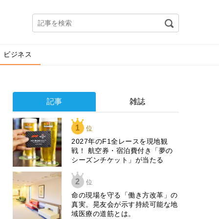
ビジネス
記事
雑誌
1
位
2027年のF1全レースを現地観
戦！ 航空券・宿泊費付き「夢の
シーズンチケット」が当たる
2
位
​命の現場を守る「働き方改革」の
真実。晃友会が示す持続可能な地
域医療の道筋とは。