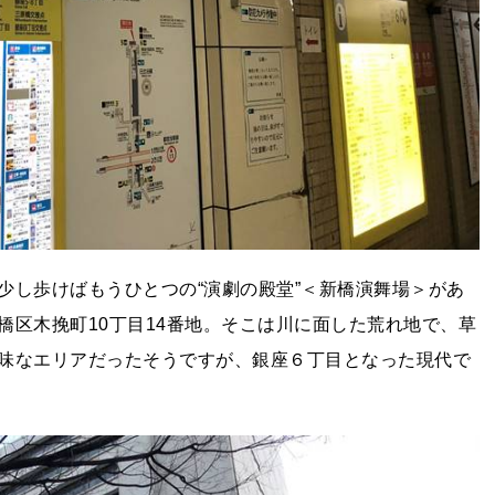
少し歩けばもうひとつの“演劇の殿堂”＜新橋演舞場＞があ
橋区木挽町10丁目14番地。そこは川に面した荒れ地で、草
味なエリアだったそうですが、銀座６丁目となった現代で