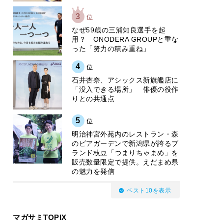
3
位
なぜ59歳の三浦知良選手を起
用？ ONODERA GROUPと重な
った「努力の積み重ね」
4
位
石井杏奈、アシックス新旗艦店に
「没入できる場所」 俳優の役作
りとの共通点
5
位
明治神宮外苑内のレストラン・森
のビアガーデンで新潟県が誇るブ
ランド枝豆「つまりちゃまめ」を
販売数量限定で提供。えだまめ県
の魅力を発信
ベスト10を表示
マガサミTOPIX