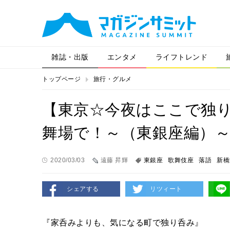
雑誌・出版
エンタメ
ライフトレンド
トップページ
旅行・グルメ
【東京☆今夜はここで独り
舞場で！～（東銀座編）
2020/03/03
遠藤 昇輝
東銀座
歌舞伎座
落語
新橋
シェアする
リツィート
『家呑みよりも、気になる町で独り呑み』