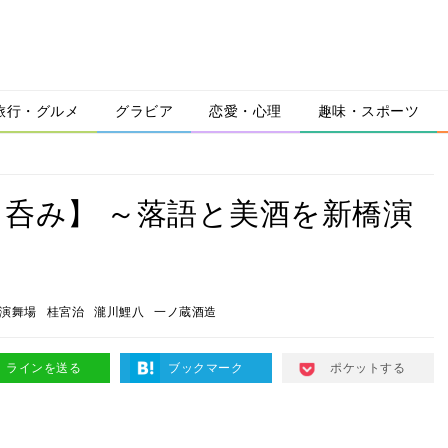
旅行・グルメ
グラビア
恋愛・心理
趣味・スポーツ
呑み】 ～落語と美酒を新橋演
～
演舞場
桂宮治
瀧川鯉八
一ノ蔵酒造
ラインを送る
ブックマーク
ポケットする