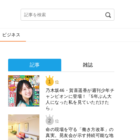
ビジネス
記事
雑誌
1
位
乃木坂46・賀喜遥香が週刊少年チ
ャンピオンに登場！「5年ぶん大
人になった私を見ていただけた
ら」
2
位
​命の現場を守る「働き方改革」の
真実。晃友会が示す持続可能な地