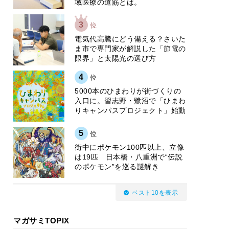
域医療の道筋とは。
3
位
電気代高騰にどう備える？さいた
ま市で専門家が解説した「節電の
限界」と太陽光の選び方
4
位
5000本のひまわりが街づくりの
入口に。習志野・鷺沼で「ひまわ
りキャンパスプロジェクト」始動
5
位
街中にポケモン100匹以上、立像
は19匹 日本橋・八重洲で“伝説
のポケモン”を巡る謎解き
ベスト10を表示
マガサミTOPIX