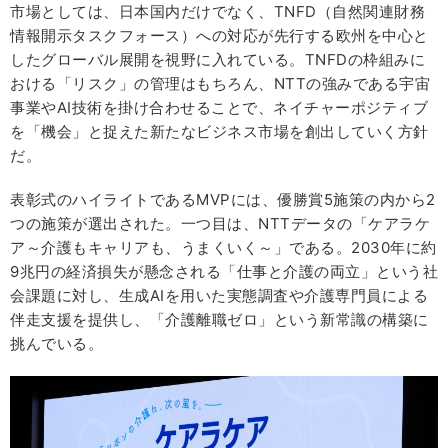
市場としては、日本国内だけでなく、TNFD（自然関連財務
情報開示タスクフォース）への対応が先行する欧州を中心と
したグローバル展開を視野に入れている。TNFDの枠組みに
おける「リスク」の管理はもちろん、NTTの強みである宇宙
事業やAI技術を掛け合わせることで、ネイチャーポジティブ
を「機会」と捉えた新たなビジネス市場を創出していく方針
だ。
表彰式のハイライトであるMVPには、優勝賞5施策の内から2
つの施策が選出された。一つ目は、NTTデータの「ケアラケ
ア～介護もキャリアも、うまくいく～」である。2030年に約
9兆円の経済損失が懸念される「仕事と介護の両立」という社
会課題に対し、生成AIを用いた実態調査や介護専門員による
伴走支援を提供し、「介護離職ゼロ」という新常識の構築に
挑んでいる。