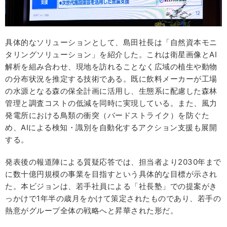
具体的なソリューションとして、島田社長は「自然資本モニ
タリングソリューション」を紹介した。これは衛星画像とAI
解析を組み合わせ、現地を訪れることなく広域の植生や動物
の分布状況を推定する技術である。既に飲料メーカーが工場
の水源となる森の保全計画に活用し、生態系に配慮した森林
管理と調査コストの低減を同時に実現している。また、風力
発電所における鳥類の衝突（バードストライク）を防ぐた
め、AIによる検知・識別を自動化するアクション支援も展開
する。
発表後の報道陣による質疑応答では、担当者より2030年まで
に数十億円規模の事業を目指すという具体的な目標が示され
た。本ビジョンは、若手社員による「社長塾」での提案がき
っかけで1年半の歳月をかけて策定されたものであり、若手の
熱意がグループ全体の戦略へと昇華された形だ。