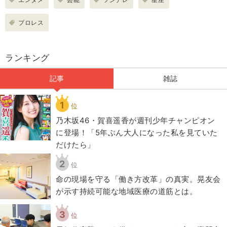
プロレス
ランキング
記事
雑誌
1
位
乃木坂46・賀喜遥香が週刊少年チャンピオン
に登場！「5年ぶん大人になった私を見ていた
だけたら」
2
位
​命の現場を守る「働き方改革」の真実。晃友会
が示す持続可能な地域医療の道筋とは。
3
位