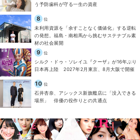
う予防歯科が守る一生の資産
8
位
​​未利用資源を「余すことなく価値化」する逆転
の発想。福島・南相馬から挑むサステナブル素
材の社会展開​
9
位
シルク・ドゥ・ソレイユ『クーザ』が16年ぶり
日本再上陸 2027年2月東京、8月大阪で開催
10
位
石井杏奈、アシックス新旗艦店に「没入できる
場所」 俳優の役作りとの共通点