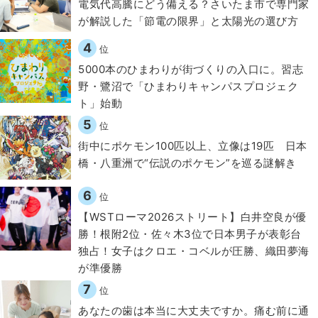
電気代高騰にどう備える？さいたま市で専門家
が解説した「節電の限界」と太陽光の選び方
4
位
5000本のひまわりが街づくりの入口に。習志
野・鷺沼で「ひまわりキャンパスプロジェク
ト」始動
5
位
街中にポケモン100匹以上、立像は19匹 日本
橋・八重洲で“伝説のポケモン”を巡る謎解き
6
位
【WSTローマ2026ストリート】白井空良が優
勝！根附2位・佐々木3位で日本男子が表彰台
独占！女子はクロエ・コベルが圧勝、織田夢海
が準優勝
7
位
​あなたの歯は本当に大丈夫ですか。痛む前に通