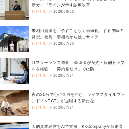
新ガイドラインが示す診療改革
ビジネス
2026/08/03
​​未利用資源を「余すことなく価値化」する逆転の
発想。福島・南相馬から挑むサステ…
ビジネス
2026/07/30
ITフリーランス調査、85.8％が契約・報酬トラブ
ルを経験 「契約書だけ」では防…
ビジネス
2026/07/24
​夜の30分で心に余白を生む。ライフスタイルブラ
ンド「NOCT」が提唱する新たな…
ビジネス
2026/07/24
人的資本経営をAIで支援、KKCompanyが個別育