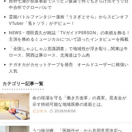
西野七瀬が部屋着姿でスッピン披露で何でもさらけ出そうで日
中合作でグローバルで
霊能バトルファンタジー漫画『うさぎとそら』からスピンオフ
VTuber「兎トソラ」がデビュー！
NEWS・増田貴久が雑誌「TVガイドPERSON」の表紙を飾る！
主演を務めるミュージカルについて語ったインタビューを掲載
「全国しゃぶしゃぶ意識調査」で地域性が浮き彫り…関東は牛
ロース、関西は豚ロース、北海道はラム肉
ナガオカがカセットテープを発売 オールドユーザーに根強い
人気
カテゴリー記事一覧
​命の現場を守る「働き方改革」の真実。晃友会が
示す持続可能な地域医療の道筋とは。
ビジネス
2026/08/06
うつ病治療、「医師任せ」から共同意思決定へ