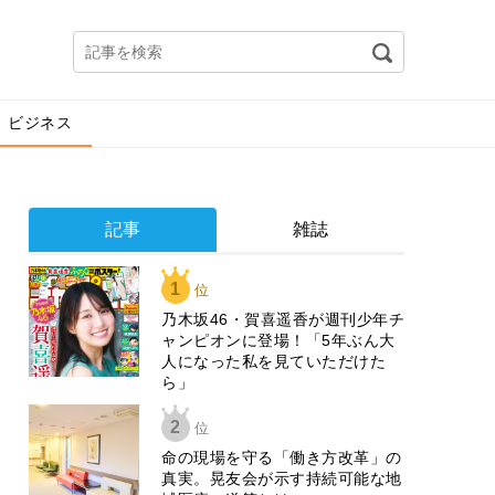
ビジネス
記事
雑誌
1
位
乃木坂46・賀喜遥香が週刊少年チ
ャンピオンに登場！「5年ぶん大
人になった私を見ていただけた
ら」
2
位
​命の現場を守る「働き方改革」の
真実。晃友会が示す持続可能な地