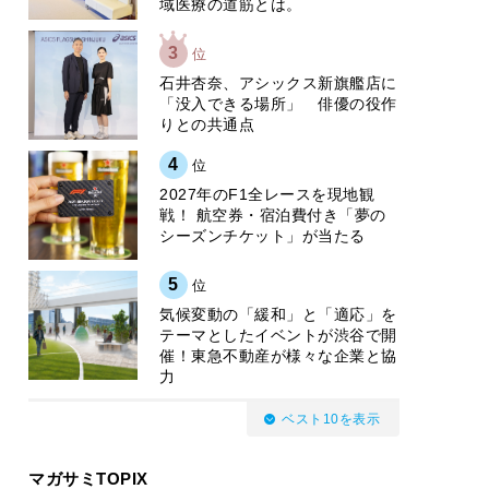
域医療の道筋とは。
3
位
石井杏奈、アシックス新旗艦店に
「没入できる場所」 俳優の役作
りとの共通点
4
位
2027年のF1全レースを現地観
戦！ 航空券・宿泊費付き「夢の
シーズンチケット」が当たる
5
位
気候変動の「緩和」と「適応」を
テーマとしたイベントが渋谷で開
催！東急不動産が様々な企業と協
力
ベスト10を表示
マガサミTOPIX