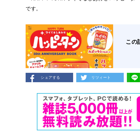
です。
この
シェアする
リツィート