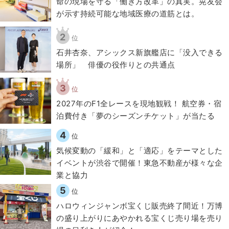
​命の現場を守る「働き方改革」の真実。晃友会
が示す持続可能な地域医療の道筋とは。
2
位
石井杏奈、アシックス新旗艦店に「没入できる
場所」 俳優の役作りとの共通点
3
位
2027年のF1全レースを現地観戦！ 航空券・宿
泊費付き「夢のシーズンチケット」が当たる
4
位
気候変動の「緩和」と「適応」をテーマとした
イベントが渋谷で開催！東急不動産が様々な企
業と協力
5
位
ハロウィンジャンボ宝くじ販売終了間近！万博
の盛り上がりにあやかれる宝くじ売り場を売り