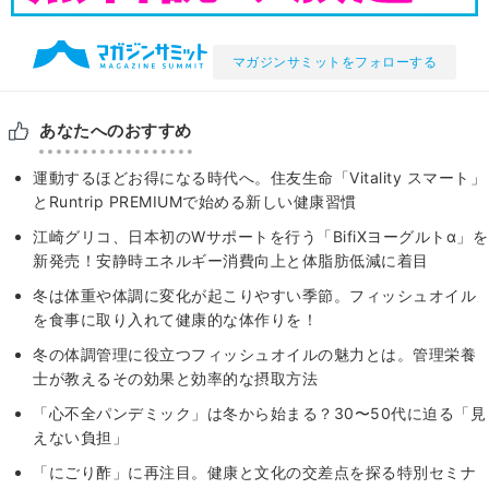
マガジンサミットをフォローする
あなたへのおすすめ
運動するほどお得になる時代へ。住友生命「Vitality スマート」
とRuntrip PREMIUMで始める新しい健康習慣
江崎グリコ、日本初のWサポートを行う「BifiXヨーグルトα」を
新発売！安静時エネルギー消費向上と体脂肪低減に着目
冬は体重や体調に変化が起こりやすい季節。フィッシュオイル
を食事に取り入れて健康的な体作りを！
冬の体調管理に役立つフィッシュオイルの魅力とは。管理栄養
士が教えるその効果と効率的な摂取方法
「心不全パンデミック」は冬から始まる？30〜50代に迫る「見
えない負担」
「にごり酢」に再注目。健康と文化の交差点を探る特別セミナ