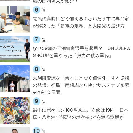
場の目利き人が紹介！
6
位
電気代高騰にどう備える？さいたま市で専門家
が解説した「節電の限界」と太陽光の選び方
7
位
なぜ59歳の三浦知良選手を起用？ ONODERA
GROUPと重なった「努力の積み重ね」
8
位
​​未利用資源を「余すことなく価値化」する逆転
の発想。福島・南相馬から挑むサステナブル素
材の社会展開​
9
位
街中にポケモン100匹以上、立像は19匹 日本
橋・八重洲で“伝説のポケモン”を巡る謎解き
10
位