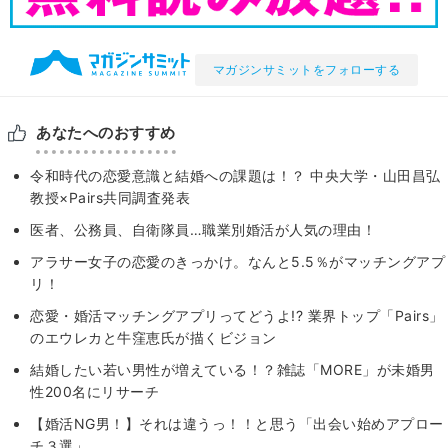
マガジンサミットをフォローする
あなたへのおすすめ
令和時代の恋愛意識と結婚への課題は！？ 中央大学・山田昌弘
教授×Pairs共同調査発表
医者、公務員、自衛隊員…職業別婚活が人気の理由！
アラサー女子の恋愛のきっかけ。なんと5.5％がマッチングアプ
リ！
恋愛・婚活マッチングアプリってどうよ!? 業界トップ「Pairs」
のエウレカと牛窪恵氏が描くビジョン
結婚したい若い男性が増えている！？雑誌「MORE」が未婚男
性200名にリサーチ
【婚活NG男！】それは違うっ！！と思う「出会い始めアプロー
チ３選」