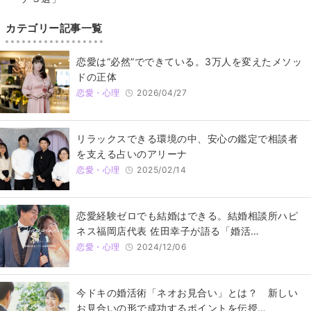
カテゴリー記事一覧
恋愛は“必然”でできている。3万人を変えたメソッ
ドの正体
恋愛・心理
2026/04/27
リラックスできる環境の中、安心の鑑定で相談者
を支える占いのアリーナ
恋愛・心理
2025/02/14
恋愛経験ゼロでも結婚はできる。結婚相談所ハピ
ネス福岡店代表 佐田幸子が語る「婚活…
恋愛・心理
2024/12/06
今ドキの婚活術「ネオお見合い」とは？ 新しい
お見合いの形で成功するポイントを伝授…