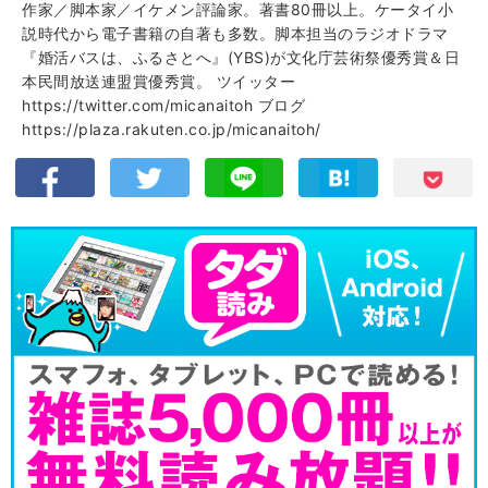
作家／脚本家／イケメン評論家。著書80冊以上。ケータイ小
説時代から電子書籍の自著も多数。脚本担当のラジオドラマ
『婚活バスは、ふるさとへ』(YBS)が文化庁芸術祭優秀賞＆日
本民間放送連盟賞優秀賞。 ツイッター
https://twitter.com/micanaitoh ブログ
https://plaza.rakuten.co.jp/micanaitoh/