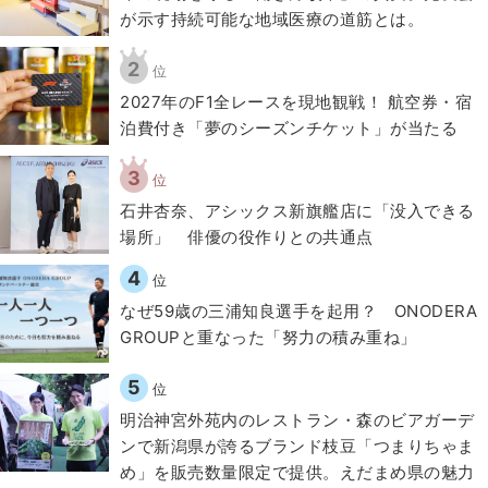
が示す持続可能な地域医療の道筋とは。
2
位
2027年のF1全レースを現地観戦！ 航空券・宿
泊費付き「夢のシーズンチケット」が当たる
3
位
石井杏奈、アシックス新旗艦店に「没入できる
場所」 俳優の役作りとの共通点
4
位
なぜ59歳の三浦知良選手を起用？ ONODERA
GROUPと重なった「努力の積み重ね」
5
位
明治神宮外苑内のレストラン・森のビアガーデ
ンで新潟県が誇るブランド枝豆「つまりちゃま
め」を販売数量限定で提供。えだまめ県の魅力