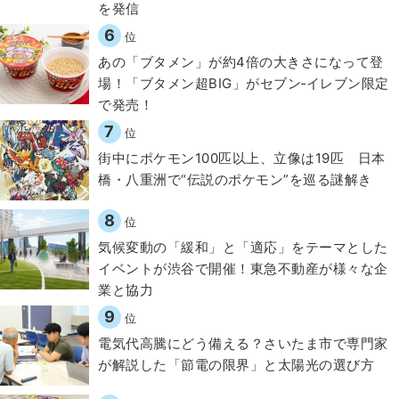
を発信
6
位
あの「ブタメン」が約4倍の大きさになって登
場！「ブタメン超BIG」がセブン‐イレブン限定
で発売！
7
位
街中にポケモン100匹以上、立像は19匹 日本
橋・八重洲で“伝説のポケモン”を巡る謎解き
8
位
気候変動の「緩和」と「適応」をテーマとした
イベントが渋谷で開催！東急不動産が様々な企
業と協力
9
位
電気代高騰にどう備える？さいたま市で専門家
が解説した「節電の限界」と太陽光の選び方