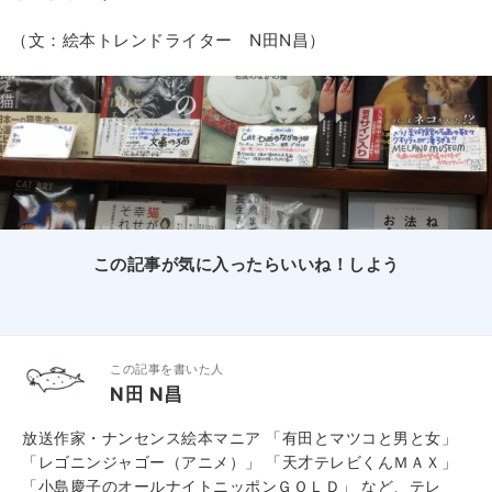
（文：絵本トレンドライター N田N昌）
この記事が気に入ったらいいね！しよう
この記事を書いた人
N田 N昌
放送作家・ナンセンス絵本マニア 「有田とマツコと男と女」
「レゴニンジャゴー（アニメ）」 「天才テレビくんＭＡＸ」
「小島慶子のオールナイトニッポンＧＯＬＤ」 など、テレ