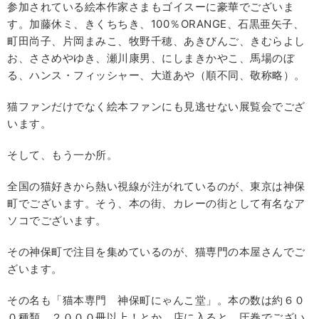
参加されている絵本作家さまもゴイスーに豪華でございま
す。加藤休ミ、きくちちき、100％ORANGE、石黒亜矢子、
町田尚子、片岡まみこ、牧野千穂、あきびんご、きむらよし
お、ささめやゆき、瀬川康男、にしまきかやこ、馬場のぼ
る、ハンス・フィッシャー、大道あや（順不同、敬称略）。
猫ファンだけでなく絵本ファンにも見逃せない展覧会でござ
います。
そして、もう一か所。
全国の猫好きから熱い視線が注がれているのが、東京は神保
町でございます。そう、本の街、カレーの街として有名なア
ソコでございます。
その神保町で注目を集めているのが、猫専門の本屋さんでご
ざいます。
その名も「猫本専門 神保町にゃんこ堂」。本の数は約６０
０種類、２０００冊以上！とか。店に入ると、圧巻でござい