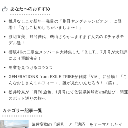
あなたへのおすすめ
桃月なしこが新年一発目の「別冊ヤングチャンピオン 」に登
場！「なしこ初めしちゃいましょ〜！」
渡辺直美、野呂佳代、磯山さやか…ますます人気のポチャ系モ
デル達！
櫻坂46の二期生メンバーを大特集した「B.L.T.」7月号が大好評
により重版決定！
副業を見つけるコツ3つ
GENERATIONS from EXILE TRIBEが雑誌「ViVi」に登場！「こ
んなおじさんミルフィーユ、誰が見たいんだろう！（笑）」
松井玲奈が「月刊 旅色」1月号にて佐賀県神埼市の縁結び・開運
スポット巡りの旅へ！
カテゴリー記事一覧
気候変動の「緩和」と「適応」をテーマとしたイ