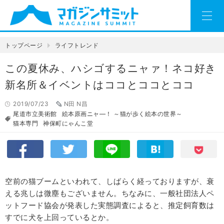
トップページ
ライフトレンド
この夏休み、ハシゴするニャァ！ネコ好き
新名所＆イベントはココとココとココ
2019/07/23
N田 N昌
尾道市立美術館
絵本原画ニャ―！ ～猫が歩く絵本の世界～
猫本専門
神保町にゃんこ堂
空前の猫ブームといわれて、しばらく経っておりますが、衰
える兆しは微塵もございません。ちなみに、一般社団法人ペ
ットフード協会が発表した実態調査によると、推定飼育数は
すでに犬を上回っているとか。