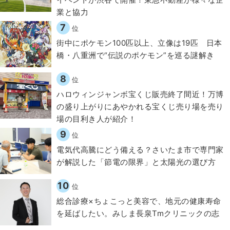
業と協力
7
位
街中にポケモン100匹以上、立像は19匹 日本
橋・八重洲で“伝説のポケモン”を巡る謎解き
8
位
ハロウィンジャンボ宝くじ販売終了間近！万博
の盛り上がりにあやかれる宝くじ売り場を売り
場の目利き人が紹介！
9
位
電気代高騰にどう備える？さいたま市で専門家
が解説した「節電の限界」と太陽光の選び方
10
位
総合診療×ちょこっと美容で、地元の健康寿命
を延ばしたい。みしま長泉Tmクリニックの志