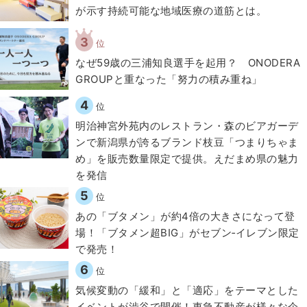
が示す持続可能な地域医療の道筋とは。
3
位
なぜ59歳の三浦知良選手を起用？ ONODERA
GROUPと重なった「努力の積み重ね」
4
位
明治神宮外苑内のレストラン・森のビアガーデ
ンで新潟県が誇るブランド枝豆「つまりちゃま
め」を販売数量限定で提供。えだまめ県の魅力
を発信
5
位
あの「ブタメン」が約4倍の大きさになって登
場！「ブタメン超BIG」がセブン‐イレブン限定
で発売！
6
位
気候変動の「緩和」と「適応」をテーマとした
イベントが渋谷で開催！東急不動産が様々な企