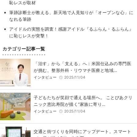
恥レスが取材
筆跡診断士が教える、新天地で人見知りが「オープンな心」に
なれる筆跡
アイドルの実態を調査！感謝アイドル『るふらん・るふらん』
に恥じレスが突撃！
カテゴリー記事一覧
「治す」から「支える」へ：米国仕込みの専門医
が挑む、整形外科・リウマチ医療と地域…
インタビュー
2025/11/04
子どもたちが笑顔で通える場所へ。 ことびあクリ
ニック恵比寿院が描く“家族に寄り…
インタビュー
2025/11/04
交通と街づくりを同時にアップデート。スマート