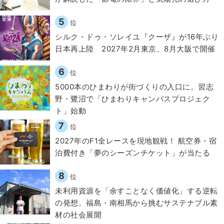
5
位
シルク・ドゥ・ソレイユ『クーザ』が16年ぶり
日本再上陸 2027年2月東京、8月大阪で開催
6
位
5000本のひまわりが街づくりの入口に。習志
野・鷺沼で「ひまわりキャンパスプロジェク
ト」始動
7
位
2027年のF1全レースを現地観戦！ 航空券・宿
泊費付き「夢のシーズンチケット」が当たる
8
位
​​未利用資源を「余すことなく価値化」する逆転
の発想。福島・南相馬から挑むサステナブル素
材の社会展開​