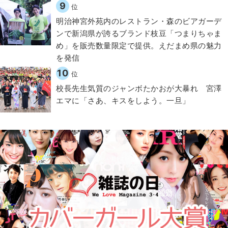
9
位
明治神宮外苑内のレストラン・森のビアガーデ
ンで新潟県が誇るブランド枝豆「つまりちゃま
め」を販売数量限定で提供。えだまめ県の魅力
を発信
10
位
校長先生気質のジャンボたかおが大暴れ 宮澤
エマに「さあ、キスをしよう。一旦」