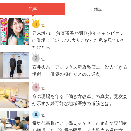
記事
雑誌
1
位
乃木坂46・賀喜遥香が週刊少年チャンピオン
に登場！「5年ぶん大人になった私を見ていた
だけたら」
2
位
石井杏奈、アシックス新旗艦店に「没入できる
場所」 俳優の役作りとの共通点
3
位
​命の現場を守る「働き方改革」の真実。晃友会
が示す持続可能な地域医療の道筋とは。
4
位
電気代高騰にどう備える？さいたま市で専門家
が解説した「節電の限界」と太陽光の選び方