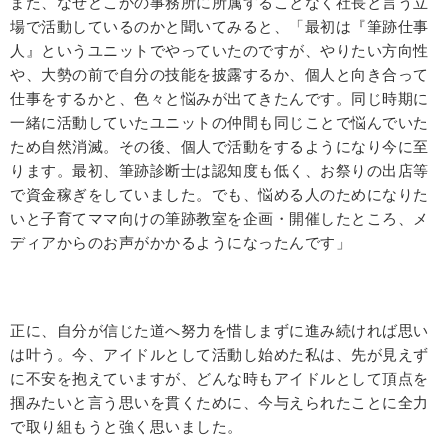
また、なぜどこかの事務所に所属することなく社長と言う立
場で活動しているのかと聞いてみると、「最初は『筆跡仕事
人』というユニットでやっていたのですが、やりたい方向性
や、大勢の前で自分の技能を披露するか、個人と向き合って
仕事をするかと、色々と悩みが出てきたんです。同じ時期に
一緒に活動していたユニットの仲間も同じことで悩んでいた
ため自然消滅。その後、個人で活動をするようになり今に至
ります。最初、筆跡診断士は認知度も低く、お祭りの出店等
で資金稼ぎをしていました。でも、悩める人のためになりた
いと子育てママ向けの筆跡教室を企画・開催したところ、メ
ディアからのお声がかかるようになったんです」
正に、自分が信じた道へ努力を惜しまずに進み続ければ思い
は叶う。今、アイドルとして活動し始めた私は、先が見えず
に不安を抱えていますが、どんな時もアイドルとして頂点を
掴みたいと言う思いを貫くために、今与えられたことに全力
で取り組もうと強く思いました。