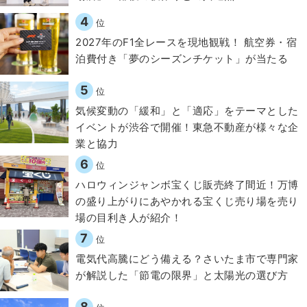
4
位
2027年のF1全レースを現地観戦！ 航空券・宿
泊費付き「夢のシーズンチケット」が当たる
5
位
気候変動の「緩和」と「適応」をテーマとした
イベントが渋谷で開催！東急不動産が様々な企
業と協力
6
位
ハロウィンジャンボ宝くじ販売終了間近！万博
の盛り上がりにあやかれる宝くじ売り場を売り
場の目利き人が紹介！
7
位
電気代高騰にどう備える？さいたま市で専門家
が解説した「節電の限界」と太陽光の選び方
8