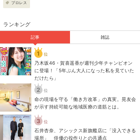
プロレス
ランキング
記事
雑誌
1
位
乃木坂46・賀喜遥香が週刊少年チャンピオン
に登場！「5年ぶん大人になった私を見ていた
だけたら」
2
位
​命の現場を守る「働き方改革」の真実。晃友会
が示す持続可能な地域医療の道筋とは。
3
位
石井杏奈、アシックス新旗艦店に「没入できる
場所」 俳優の役作りとの共通点