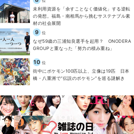
位
​​未利用資源を「余すことなく価値化」する逆転
の発想。福島・南相馬から挑むサステナブル素
材の社会展開​
9
位
なぜ59歳の三浦知良選手を起用？ ONODERA
GROUPと重なった「努力の積み重ね」
10
位
街中にポケモン100匹以上、立像は19匹 日本
橋・八重洲で“伝説のポケモン”を巡る謎解き