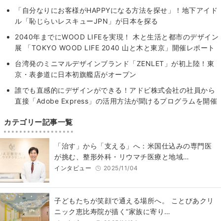
「自分なりにお客様がHAPPYになる方法を探せ」！地下アイド
ル「恥じらいレスキューJPN」が日本を探る
2040年までにWOOD LIFEを実現！ 木と生活と都市のデザイン
展 「TOKYO WOOD LIFE 2040 山と木と東京」開催レポート
台湾発のミニマルデザインブランド「ZENLET」が初上陸！東
京・表参道に日本初旗艦店がオープン
誰でも直感的にデザインができる！アドビ株式会社の社員から
直接「Adobe Express」の活用方法が聞けるプログラムを開催
カテゴリー記事一覧
「治す」から「支える」へ：米国仕込みの専門医
が挑む、整形外科・リウマチ医療と地域…
インタビュー
2025/11/04
子どもたちが笑顔で通える場所へ。 ことびあクリ
ニック恵比寿院が描く“家族に寄り…