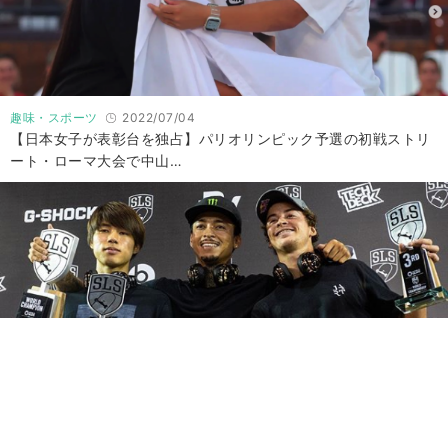
趣味・スポーツ
2022/07/04
【日本女子が表彰台を独占】パリオリンピック予選の初戦ストリ
ート・ローマ大会で中山…
趣味・スポーツ
2019/09/23
スケートボード世界選手権・ストリートリーグにて堀米雄斗が2
位！西村碧莉が3位！絶…