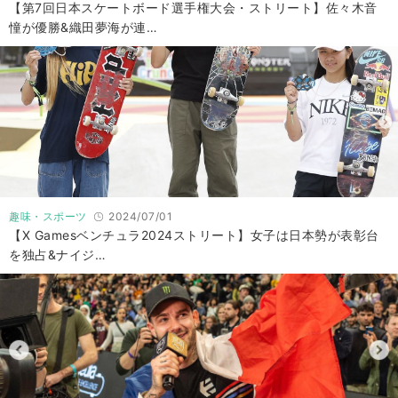
【第7回日本スケートボード選手権大会・ストリート】佐々木音
憧が優勝&織田夢海が連…
趣味・スポーツ
2024/07/01
【X Gamesベンチュラ2024ストリート】女子は日本勢が表彰台
を独占&ナイジ…