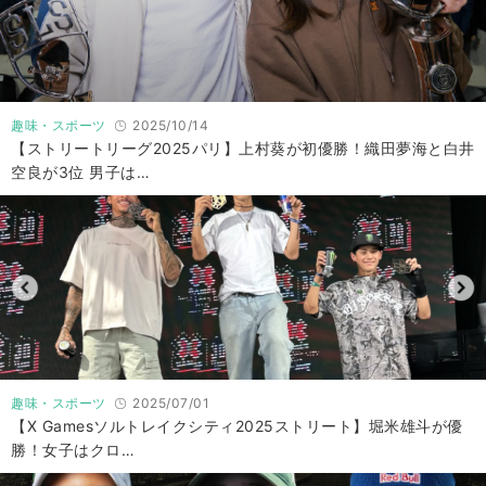
趣味・スポーツ
2025/10/14
【ストリートリーグ2025パリ】上村葵が初優勝！織田夢海と白井
空良が3位 男子は…
趣味・スポーツ
2025/07/01
【X Gamesソルトレイクシティ2025ストリート】堀米雄斗が優
勝！女子はクロ…