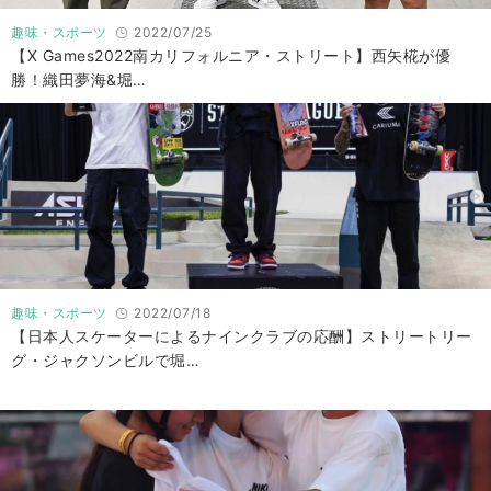
趣味・スポーツ
2022/07/25
【X Games2022南カリフォルニア・ストリート】西矢椛が優
勝！織田夢海&堀…
趣味・スポーツ
2022/07/18
【日本人スケーターによるナインクラブの応酬】ストリートリー
グ・ジャクソンビルで堀…