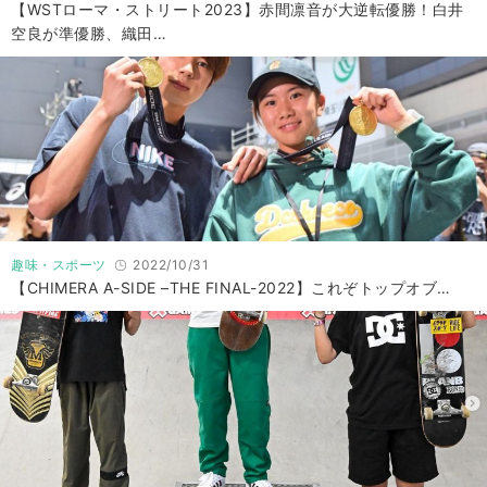
【WSTローマ・ストリート2023】赤間凛音が大逆転優勝！白井
空良が準優勝、織田…
趣味・スポーツ
2022/10/31
【CHIMERA A-SIDE –THE FINAL-2022】これぞトップオブ…