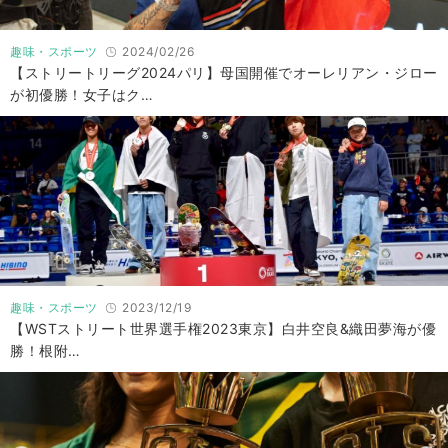
趣味・スポーツ
2024/02/26
【ストリートリーグ2024パリ】母国開催でオーレリアン・ジロー
が初優勝！女子はク…
趣味・スポーツ
2023/12/19
【WSTストリート世界選手権2023東京】白井空良&織田夢海が優
勝！根附…