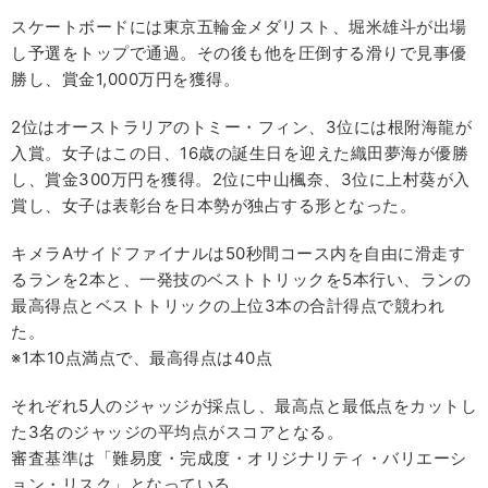
スケートボードには東京五輪金メダリスト、堀米雄斗が出場
し予選をトップで通過。その後も他を圧倒する滑りで見事優
勝し、賞金1,000万円を獲得。
2位はオーストラリアのトミー・フィン、3位には根附海龍が
入賞。女子はこの日、16歳の誕生日を迎えた織田夢海が優勝
し、賞金300万円を獲得。2位に中山楓奈、3位に上村葵が入
賞し、女子は表彰台を日本勢が独占する形となった。
キメラAサイドファイナルは50秒間コース内を自由に滑走す
るランを2本と、一発技のベストトリックを5本行い、ランの
最高得点とベストトリックの上位3本の合計得点で競われ
た。
※1本10点満点で、最高得点は40点
それぞれ5人のジャッジが採点し、最高点と最低点をカットし
た3名のジャッジの平均点がスコアとなる。
審査基準は「難易度・完成度・オリジナリティ・バリエーシ
ョン・リスク」となっている。