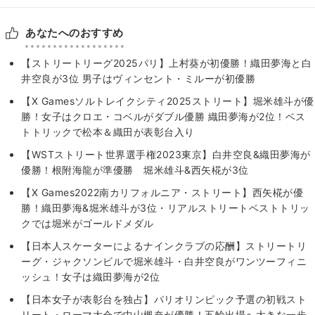
あなたへのおすすめ
【ストリートリーグ2025パリ】上村葵が初優勝！織田夢海と白
井空良が3位 男子はヴィンセント・ミルーが初優勝
【X Gamesソルトレイクシティ2025ストリート】堀米雄斗が優
勝！女子はクロエ・コベルがダブル優勝 織田夢海が2位！ベス
トトリックで松本＆織田が表彰台入り
【WSTストリート世界選手権2023東京】白井空良&織田夢海が
優勝！根附海龍が準優勝 堀米雄斗&西矢椛が3位
【X Games2022南カリフォルニア・ストリート】西矢椛が優
勝！織田夢海&堀米雄斗が3位・リアルストリートベストトリッ
クでは堀米がゴールドメダル
【日本人スケーターによるナインクラブの応酬】ストリートリ
ーグ・ジャクソンビルで堀米雄斗・白井空良がワンツーフィニ
ッシュ！女子は織田夢海が2位
【日本女子が表彰台を独占】パリオリンピック予選の初戦スト
リート・ローマ大会で中山楓奈が優勝！五輪出場へ大きな一歩