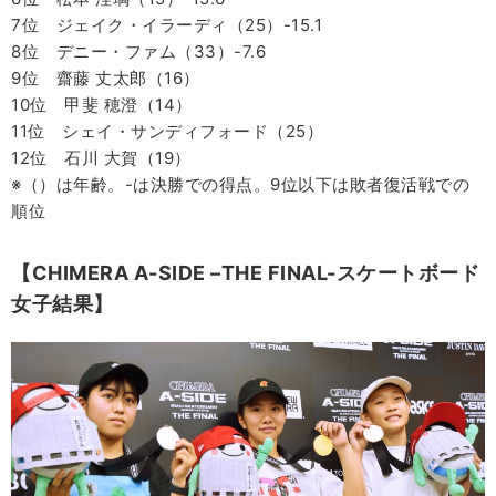
7位 ジェイク・イラーディ（25）-15.1
8位 デニー・ファム（33）-7.6
9位 齋藤 丈太郎（16）
10位 甲斐 穂澄（14）
11位 シェイ・サンディフォード（25）
12位 石川 大賀（19）
※（）は年齢。-は決勝での得点。9位以下は敗者復活戦での
順位
【CHIMERA A-SIDE –THE FINAL-スケートボード
女子結果】