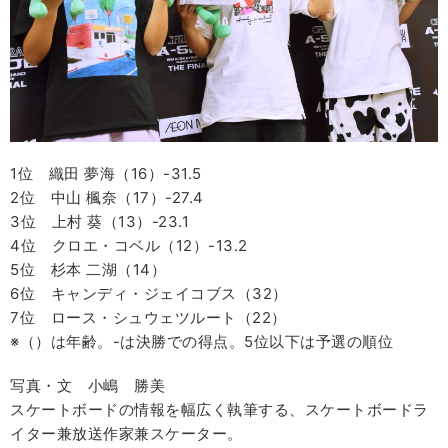
1位 織田 夢海（16）-31.5
2位 中山 楓奈（17）-27.4
3位 上村 葵（13）-23.1
4位 クロエ・コベル（12）-13.2
5位 杉本 二湖（14）
6位 キャンディ・ジェイコブス（32）
7位 ロース・シュウェツルート（22）
※（）は年齢。-は決勝での得点。5位以下は予選の順位
写真・文 小嶋 勝美
スケートボードの情報を幅広く執筆する、スケートボードラ
イター兼放送作家兼スケーター。