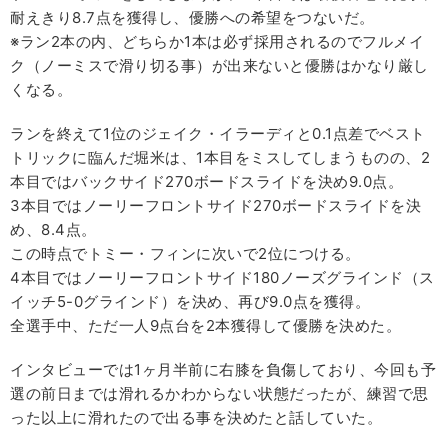
耐えきり8.7点を獲得し、優勝への希望をつないだ。
※ラン2本の内、どちらか1本は必ず採用されるのでフルメイ
ク（ノーミスで滑り切る事）が出来ないと優勝はかなり厳し
くなる。
ランを終えて1位のジェイク・イラーディと0.1点差でベスト
トリックに臨んだ堀米は、1本目をミスしてしまうものの、2
本目ではバックサイド270ボードスライドを決め9.0点。
3本目ではノーリーフロントサイド270ボードスライドを決
め、8.4点。
この時点でトミー・フィンに次いで2位につける。
4本目ではノーリーフロントサイド180ノーズグラインド（ス
イッチ5-0グラインド）を決め、再び9.0点を獲得。
全選手中、ただ一人9点台を2本獲得して優勝を決めた。
インタビューでは1ヶ月半前に右膝を負傷しており、今回も予
選の前日までは滑れるかわからない状態だったが、練習で思
った以上に滑れたので出る事を決めたと話していた。