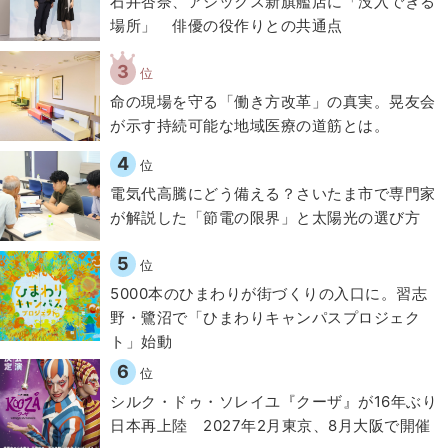
石井杏奈、アシックス新旗艦店に「没入できる
場所」 俳優の役作りとの共通点
3
位
​命の現場を守る「働き方改革」の真実。晃友会
が示す持続可能な地域医療の道筋とは。
4
位
電気代高騰にどう備える？さいたま市で専門家
が解説した「節電の限界」と太陽光の選び方
5
位
5000本のひまわりが街づくりの入口に。習志
野・鷺沼で「ひまわりキャンパスプロジェク
ト」始動
6
位
シルク・ドゥ・ソレイユ『クーザ』が16年ぶり
日本再上陸 2027年2月東京、8月大阪で開催