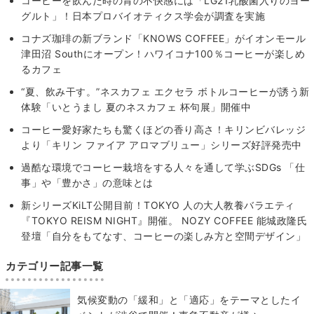
コーヒーを飲んだ時の胃の不快感には「LG21乳酸菌入りのヨー
グルト」！日本プロバイオティクス学会が調査を実施
コナズ珈琲の新ブランド「KNOWS COFFEE」がイオンモール
津田沼 Southにオープン！ハワイコナ100％コーヒーが楽しめ
るカフェ
“夏、飲み干す。”ネスカフェ エクセラ ボトルコーヒーが誘う新
体験「いとうまし 夏のネスカフェ 杯句展」開催中
コーヒー愛好家たちも驚くほどの香り高さ！キリンビバレッジ
より「キリン ファイア アロマブリュー」シリーズ好評発売中
過酷な環境でコーヒー栽培をする人々を通して学ぶSDGs 「仕
事」や「豊かさ」の意味とは
新シリーズKiLT公開目前！TOKYO ⼈の⼤⼈教養バラエティ
『TOKYO REISM NIGHT』開催。 NOZY COFFEE 能城政隆⽒
登壇「⾃分をもてなす、コーヒーの楽しみ⽅と空間デザイン」
カテゴリー記事一覧
気候変動の「緩和」と「適応」をテーマとしたイ