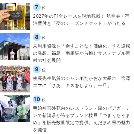
7
位
2027年のF1全レースを現地観戦！ 航空券・宿
泊費付き「夢のシーズンチケット」が当たる
8
位
​​未利用資源を「余すことなく価値化」する逆転
の発想。福島・南相馬から挑むサステナブル素
材の社会展開​
9
位
校長先生気質のジャンボたかおが大暴れ 宮澤
エマに「さあ、キスをしよう。一旦」
10
位
明治神宮外苑内のレストラン・森のビアガーデ
ンで新潟県が誇るブランド枝豆「つまりちゃま
め」を販売数量限定で提供。えだまめ県の魅力
を発信