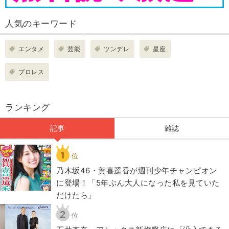
人気のキーワード
エンタメ
芸能
ツンデレ
星座
プロレス
ランキング
記事
雑誌
1
位
乃木坂46・賀喜遥香が週刊少年チャンピオン
に登場！「5年ぶん大人になった私を見ていた
だけたら」
2
位