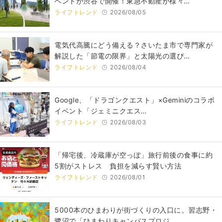
ベントが渋谷で開催！東急不動産が様々…
ライフトレンド
2026/08/05
電気代高騰にどう備える？さいたま市で専門家が
解説した「節電の限界」と太陽光の選び…
ライフトレンド
2026/08/04
Google、「ドラゴンクエスト」×Geminiのコラボ
イベント「ジェミニクエス…
ライフトレンド
2026/08/03
「帰宅後、冷蔵庫が空っぽ」旅行前後の食事に約
5割がストレス 負担を減らす賢い方法
ライフトレンド
2026/08/01
5000本のひまわりが街づくりの入口に。習志野・
鷺沼で「ひまわりキャンパスプロジ…