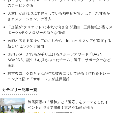
のテーピング術
大林組が建設現場で導入している熱中症対策とは？「糀甘酒か
き氷ステーション」の導入
IT企業が“クリケット”に本気で向き合う理由 三井情報が描くス
ポーツ×テクノロジーの新たな価値
医師と考える産後ケアのこれから irohaヘルスケアが提案する
新しいセルフケア習慣
GENERATIONSらが盛り上げるスポーツアワード「DAZN
AWARDS」誕生！心揺さぶったチーム、選手、サポーターなど
表彰
村重杏奈、クロちゃんが詐欺被害について語る！詐欺をトレー
ニングで防ぐ「サギトレ」が提供開始
カテゴリー記事一覧
気候変動の「緩和」と「適応」をテーマとしたイ
ベントが渋谷で開催！東急不動産が様々…