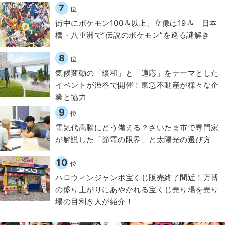
7
位
街中にポケモン100匹以上、立像は19匹 日本
橋・八重洲で“伝説のポケモン”を巡る謎解き
8
位
気候変動の「緩和」と「適応」をテーマとした
イベントが渋谷で開催！東急不動産が様々な企
業と協力
9
位
電気代高騰にどう備える？さいたま市で専門家
が解説した「節電の限界」と太陽光の選び方
10
位
ハロウィンジャンボ宝くじ販売終了間近！万博
の盛り上がりにあやかれる宝くじ売り場を売り
場の目利き人が紹介！