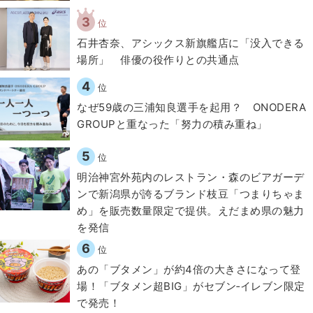
3
位
石井杏奈、アシックス新旗艦店に「没入できる
場所」 俳優の役作りとの共通点
4
位
なぜ59歳の三浦知良選手を起用？ ONODERA
GROUPと重なった「努力の積み重ね」
5
位
明治神宮外苑内のレストラン・森のビアガーデ
ンで新潟県が誇るブランド枝豆「つまりちゃま
め」を販売数量限定で提供。えだまめ県の魅力
を発信
6
位
あの「ブタメン」が約4倍の大きさになって登
場！「ブタメン超BIG」がセブン‐イレブン限定
で発売！