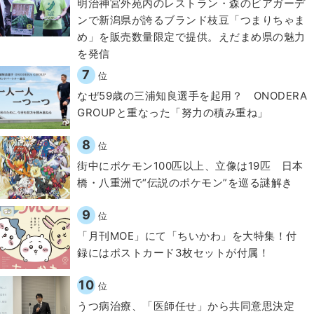
明治神宮外苑内のレストラン・森のビアガーデ
ンで新潟県が誇るブランド枝豆「つまりちゃま
め」を販売数量限定で提供。えだまめ県の魅力
を発信
7
位
なぜ59歳の三浦知良選手を起用？ ONODERA
GROUPと重なった「努力の積み重ね」
8
位
街中にポケモン100匹以上、立像は19匹 日本
橋・八重洲で“伝説のポケモン”を巡る謎解き
9
位
「月刊MOE」にて「ちいかわ」を大特集！付
録にはポストカード3枚セットが付属！
10
位
うつ病治療、「医師任せ」から共同意思決定