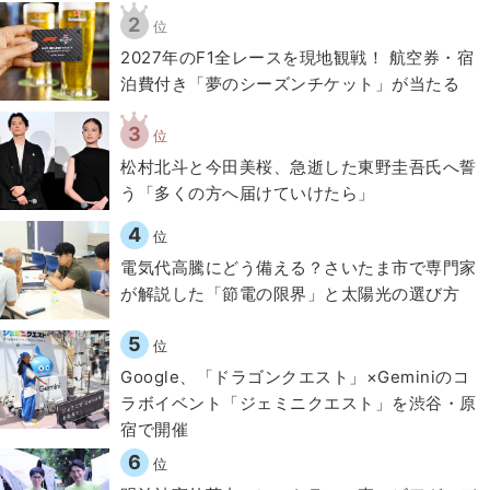
2
位
2027年のF1全レースを現地観戦！ 航空券・宿
泊費付き「夢のシーズンチケット」が当たる
3
位
松村北斗と今田美桜、急逝した東野圭吾氏へ誓
う「多くの方へ届けていけたら」
4
位
電気代高騰にどう備える？さいたま市で専門家
が解説した「節電の限界」と太陽光の選び方
5
位
Google、「ドラゴンクエスト」×Geminiのコ
ラボイベント「ジェミニクエスト」を渋谷・原
宿で開催
6
位