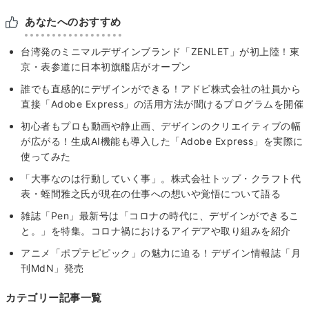
あなたへのおすすめ
台湾発のミニマルデザインブランド「ZENLET」が初上陸！東
京・表参道に日本初旗艦店がオープン
誰でも直感的にデザインができる！アドビ株式会社の社員から
直接「Adobe Express」の活用方法が聞けるプログラムを開催
初心者もプロも動画や静止画、デザインのクリエイティブの幅
が広がる！生成AI機能も導入した「Adobe Express」を実際に
使ってみた
「大事なのは行動していく事」。株式会社トップ・クラフト代
表・蛭間雅之氏が現在の仕事への想いや覚悟について語る
雑誌「Pen」最新号は「コロナの時代に、デザインができるこ
と。」を特集。コロナ禍におけるアイデアや取り組みを紹介
アニメ「ポプテピピック」の魅力に迫る！デザイン情報誌「月
刊MdN」発売
カテゴリー記事一覧