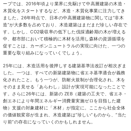
ープでは、2016年頃より業界に先駆けて中高層建築の木造・
木質化をスタートするなど、木造・木質化事業に注力してき
ました。26年時点で、日本の中高層建築物に関しては“非木
造”が大多数を占めており、木造建築はまだまだ珍しい存在で
す。しかし、CO2吸収率の低下した伐採適齢期の木が増える
中、都市部において積極的に木材を活用し森林の資源循環を
促すことは、カーボンニュートラルの実現に向けた、一つの
重要な取り組みになっていくでしょう。
25年には、木造活用を後押しする建築基準法改訂が相次ぎま
した。一つは、すべての新築建築物に省エネ基準適合が義務
化されたこと。もう一つが、防耐火規制が合理化され、木を
そのまま見せる「あらわし」設計が実現可能になったことで
す。さらに26年には、新築の ZEB（建築の工夫で、省エネ・
創エネにより年間エネルギー消費量実施ゼロを目指した建
物）支援の対象建材に「木材」が指定に。ここから社会全体
の価値観変容が生まれ、木造建築は“珍しい”ものから、“当た
り前”の存在になっていくのかもしれません。