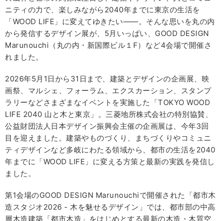
ニティの力で、楽しみながら2040年までに東京の生活を
「WOOD LIFE」に変えてゆきたい――。そんな思いを丸の内
から発信するデザイン展が、5月いっぱい、GOOD DESIGN
Marunouchi（丸の内・新国際ビル１F）など4会場で開催さ
れました。
2026年5月1日から31日まで、建築とデザインの企画展、映
画祭、マルシェ、フォーラム、エクスカーション、スタンプ
ラリーなどさまざまなイベントを実施した「TOKYO WOOD
LIFE 2040 山と木と東京」。三菱地所株式会社の特別協賛、
公益財団法人日本デザイン振興会主催の企画展は、今年3回
目を迎えました。建築やものづくり、まちづくりやコミュニ
ティデザインなど多岐にわたる領域から、都市の生活を2040
年までに「WOOD LIFE」に変える方策と最新の実践を発信し
ました。
第1会場のGOOD DESIGN Marunouchiで開催された「都市木
造スタジオ2026 - 木を魅せるデザイン」では、都市部の中高
層木造建築「都市木造」をはじめとする最新の木造・木質空