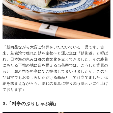
「新商品ながら大変ご好評をいただいている一品です。古
来、若狭湾で獲れた鯖を京都へと運ぶ道は『鯖街道』と呼ば
れ、日本海の恵みは都の食文化を支えてきました。その終着
にあたる下鴨の地に店を構える当茶寮では、こうした背景の
もと、鯖寿司を料亭にてご提供してまいりましたが、このた
び日常でもお楽しみいただける商品として仕立てました。伝
統を踏まえながらも、現代の食卓に寄り添う味わいに仕上げ
ております」
3.「料亭のぶりしゃぶ鍋」