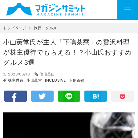
トップページ
旅行・グルメ
小山薫堂氏が主人「下鴨茶寮」の贅沢料理
が株主優待でもらえる！？小山氏おすすめ
グルメ3選
2026/06/10
佐伯美佳
株主優待
小山薫堂
INCLUSIVE
下鴨茶寮