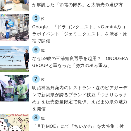
が解説した「節電の限界」と太陽光の選び方
5
位
Google、「ドラゴンクエスト」×Geminiのコ
ラボイベント「ジェミニクエスト」を渋谷・原
宿で開催
6
位
なぜ59歳の三浦知良選手を起用？ ONODERA
GROUPと重なった「努力の積み重ね」
7
位
明治神宮外苑内のレストラン・森のビアガーデ
ンで新潟県が誇るブランド枝豆「つまりちゃま
め」を販売数量限定で提供。えだまめ県の魅力
を発信
8
位
「月刊MOE」にて「ちいかわ」を大特集！付