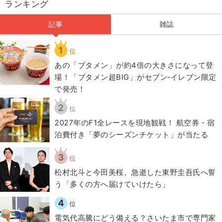
ランキング
記事
雑誌
1
位
あの「ブタメン」が約4倍の大きさになって登
場！「ブタメン超BIG」がセブン‐イレブン限定
で発売！
2
位
2027年のF1全レースを現地観戦！ 航空券・宿
泊費付き「夢のシーズンチケット」が当たる
3
位
松村北斗と今田美桜、急逝した東野圭吾氏へ誓
う「多くの方へ届けていけたら」
4
位
電気代高騰にどう備える？さいたま市で専門家