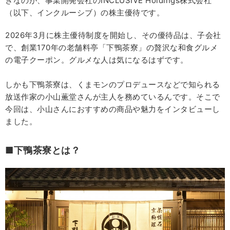
きなのが、事業開発会社のINCLUSIVE Holdings株式会社
（以下、インクルーシブ）の株主優待です。
2026年3月に株主優待制度を開始し、その優待品は、子会社
で、創業170年の老舗料亭「下鴨茶寮」の贅沢な和食グルメ
の電子クーポン。グルメな人は気になるはずです。
しかも下鴨茶寮は、くまモンのプロデュースなどで知られる
放送作家の小山薫堂さんが主人を務めているんです。そこで
今回は、小山さんにおすすめの商品や魅力をインタビューし
ました。
■下鴨茶寮とは？