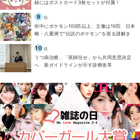
録にはポストカード3枚セットが付属！
9
位
街中にポケモン100匹以上、立像は19匹 日本
橋・八重洲で“伝説のポケモン”を巡る謎解き
10
位
うつ病治療、「医師任せ」から共同意思決定
へ 新ガイドラインが示す診療改革