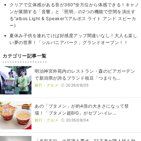
クリアで立体感がある音が360°全方位から体感できる！キャノ
ンが展開する「音響」と「照明」の2つの機能で空間を演出す
る“albos Light & Speaker”(アルボス ライト アンド スピーカ
ー)
夏休み子供を連れてけば好感度アップ間違いなし！大人も楽し
い夢の世界！「シルバニアパーク」グランドオープン！！
カテゴリー記事一覧
明治神宮外苑内のレストラン・森のビアガーデン
で新潟県が誇るブランド枝豆「つまりち…
旅行・グルメ
2026/08/05
あの「ブタメン」が約4倍の大きさになって登
場！「ブタメン超BIG」がセブン‐イレ…
旅行・グルメ
2026/08/04
​​「名前先行」の常識を覆す。F1王者が職人技を融