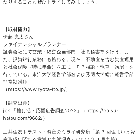
たりすることもぜひトライしてみましょう。
【取材協力】
伊藤 亮太さん
ファイナンシャルプランナー
証券会社にて営業・経営企画部門、社長秘書等を行う。ま
た、投資銀行業務にも携わる。現在、不動産を含む資産運用
と社会保障（特に年金）を主に、ＦＰ相談・執筆・講演・を
行っている。東洋大学経営学部および秀明大学総合経営学部
非常勤講師
（https://www.ryota-ito.jp/）
【調査出典】
jeki「推し活・応援広告調査2022」（https://ebisu-
hatsu.com/9682/）
三井住友トラスト・資産のミライ研究所「第 3 回住まいと資
産形成に関する意識と実態調査」(2022 年 1 月実施)