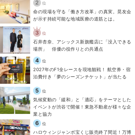
2
位
​命の現場を守る「働き方改革」の真実。晃友会
が示す持続可能な地域医療の道筋とは。
3
位
石井杏奈、アシックス新旗艦店に「没入できる
場所」 俳優の役作りとの共通点
4
位
2027年のF1全レースを現地観戦！ 航空券・宿
泊費付き「夢のシーズンチケット」が当たる
5
位
気候変動の「緩和」と「適応」をテーマとした
イベントが渋谷で開催！東急不動産が様々な企
業と協力
6
位
ハロウィンジャンボ宝くじ販売終了間近！万博