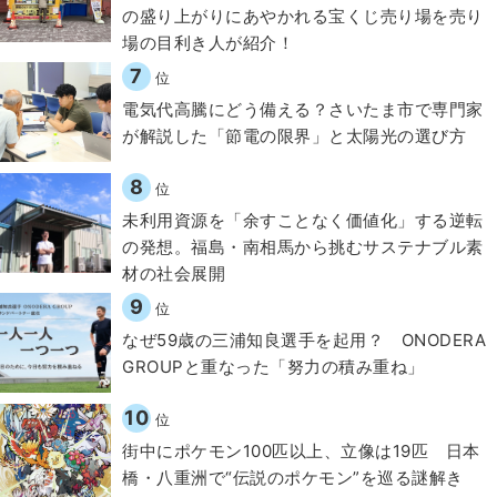
の盛り上がりにあやかれる宝くじ売り場を売り
場の目利き人が紹介！
7
位
電気代高騰にどう備える？さいたま市で専門家
が解説した「節電の限界」と太陽光の選び方
8
位
​​未利用資源を「余すことなく価値化」する逆転
の発想。福島・南相馬から挑むサステナブル素
材の社会展開​
9
位
なぜ59歳の三浦知良選手を起用？ ONODERA
GROUPと重なった「努力の積み重ね」
10
位
街中にポケモン100匹以上、立像は19匹 日本
橋・八重洲で“伝説のポケモン”を巡る謎解き