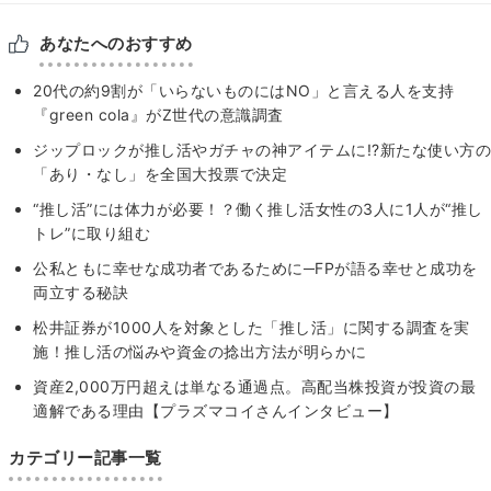
あなたへのおすすめ
20代の約9割が「いらないものにはNO」と言える人を支持
『green cola』がZ世代の意識調査
ジップロックが推し活やガチャの神アイテムに!?新たな使い方の
「あり・なし」を全国大投票で決定
“推し活”には体力が必要！？働く推し活女性の3人に1人が“推し
トレ”に取り組む
公私ともに幸せな成功者であるために─FPが語る幸せと成功を
両立する秘訣
松井証券が1000人を対象とした「推し活」に関する調査を実
施！推し活の悩みや資金の捻出方法が明らかに
資産2,000万円超えは単なる通過点。高配当株投資が投資の最
適解である理由【プラズマコイさんインタビュー】
カテゴリー記事一覧