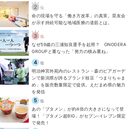
2
位
​命の現場を守る「働き方改革」の真実。晃友会
が示す持続可能な地域医療の道筋とは。
3
位
なぜ59歳の三浦知良選手を起用？ ONODERA
GROUPと重なった「努力の積み重ね」
4
位
明治神宮外苑内のレストラン・森のビアガーデ
ンで新潟県が誇るブランド枝豆「つまりちゃま
め」を販売数量限定で提供。えだまめ県の魅力
を発信
5
位
あの「ブタメン」が約4倍の大きさになって登
場！「ブタメン超BIG」がセブン‐イレブン限定
で発売！