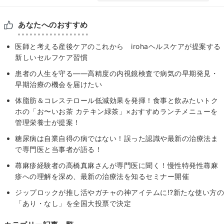
あなたへのおすすめ
医師と考える産後ケアのこれから irohaヘルスケアが提案する
新しいセルフケア習慣
患者の人生を守る——高精度の内視鏡検査で病気の早期発見・
早期治療の機会を届けたい
体脂肪＆コレステロール低減効果を発揮！食事と飲みたいトク
ホの「お〜いお茶 カテキン緑茶」×おすすめランチメニューを
管理栄養士が提案！
糖尿病は自業自得の病ではない！誤った認識や最新の治療法ま
で専門医と当事者が語る！
蕁麻疹経験者の高橋真麻さんが専門医に聞く！慢性特発性蕁麻
疹への理解を深め、最新の治療法を知るセミナー開催
ジップロックが推し活やガチャの神アイテムに!?新たな使い方の
「あり・なし」を全国大投票で決定