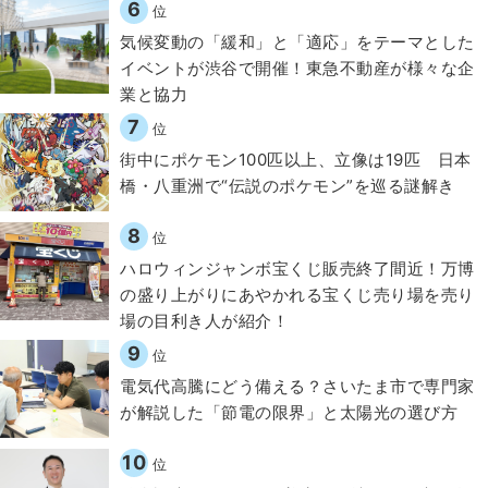
6
位
気候変動の「緩和」と「適応」をテーマとした
イベントが渋谷で開催！東急不動産が様々な企
業と協力
7
位
街中にポケモン100匹以上、立像は19匹 日本
橋・八重洲で“伝説のポケモン”を巡る謎解き
8
位
ハロウィンジャンボ宝くじ販売終了間近！万博
の盛り上がりにあやかれる宝くじ売り場を売り
場の目利き人が紹介！
9
位
電気代高騰にどう備える？さいたま市で専門家
が解説した「節電の限界」と太陽光の選び方
10
位