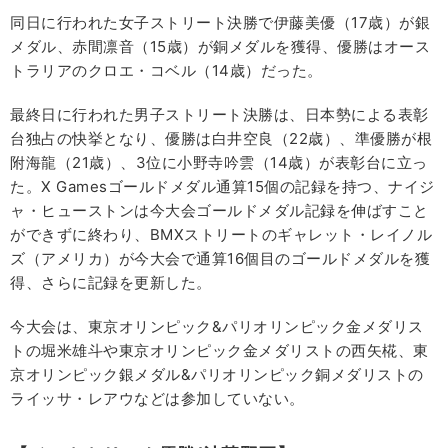
同日に行われた女子ストリート決勝で伊藤美優（17歳）が銀
メダル、赤間凛音（15歳）が銅メダルを獲得、優勝はオース
トラリアのクロエ・コベル（14歳）だった。
最終日に行われた男子ストリート決勝は、日本勢による表彰
台独占の快挙となり、優勝は白井空良（22歳）、準優勝が根
附海龍（21歳）、3位に小野寺吟雲（14歳）が表彰台に立っ
た。X Gamesゴールドメダル通算15個の記録を持つ、ナイジ
ャ・ヒューストンは今大会ゴールドメダル記録を伸ばすこと
ができずに終わり、BMXストリートのギャレット・レイノル
ズ（アメリカ）が今大会で通算16個目のゴールドメダルを獲
得、さらに記録を更新した。
今大会は、東京オリンピック&パリオリンピック金メダリス
トの堀米雄斗や東京オリンピック金メダリストの西矢椛、東
京オリンピック銀メダル&パリオリンピック銅メダリストの
ライッサ・レアウなどは参加していない。