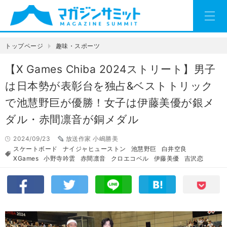
トップページ
趣味・スポーツ
【X Games Chiba 2024ストリート】男子
は日本勢が表彰台を独占&ベストトリック
で池慧野巨が優勝！女子は伊藤美優が銀メ
ダル・赤間凛音が銅メダル
2024/09/23
放送作家 小嶋勝美
スケートボード
ナイジャヒューストン
池慧野巨
白井空良
XGames
小野寺吟雲
赤間凛音
クロエコベル
伊藤美優
吉沢恋