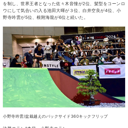
を制し、世界王者となった佐々木音憧が2位、髪型をコーンロ
ウにして気合いの入る池田大暉が３位、白井空良が4位、小
野寺吟雲が5位、根附海龍が6位と続いた。
小野寺吟雲/盆栽越えのバックサイド360キックフリップ