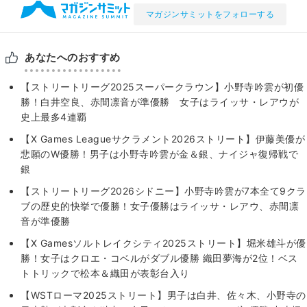
マガジンサミットをフォローする
あなたへのおすすめ
【ストリートリーグ2025スーパークラウン】小野寺吟雲が初優
勝！白井空良、赤間凛音が準優勝 女子はライッサ・レアウが
史上最多4連覇
【X Games Leagueサクラメント2026ストリート】伊藤美優が
悲願のW優勝！男子は小野寺吟雲が金＆銀、ナイジャ復帰戦で
銀
【ストリートリーグ2026シドニー】小野寺吟雲が7本全て9クラ
ブの歴史的快挙で優勝！女子優勝はライッサ・レアウ、赤間凛
音が準優勝
【X Gamesソルトレイクシティ2025ストリート】堀米雄斗が優
勝！女子はクロエ・コベルがダブル優勝 織田夢海が2位！ベス
トトリックで松本＆織田が表彰台入り
【WSTローマ2025ストリート】男子は白井、佐々木、小野寺の