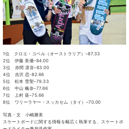
1位 クロエ・コベル（オーストラリア）–87.33
2位 伊藤 美優–84.00
3位 赤間 凛音–83.00
4位 吉沢 恋-82.66
5位 松本 雪聖–79.33
6位 中山 楓奈–77.66
7位 上村 葵–75.66
8位 ワリーラヤー・スッカセム（タイ）–70.00
写真・文 小嶋勝美
スケートボードに関する情報を幅広く執筆する、スケートボ
ードライター兼放送作家。