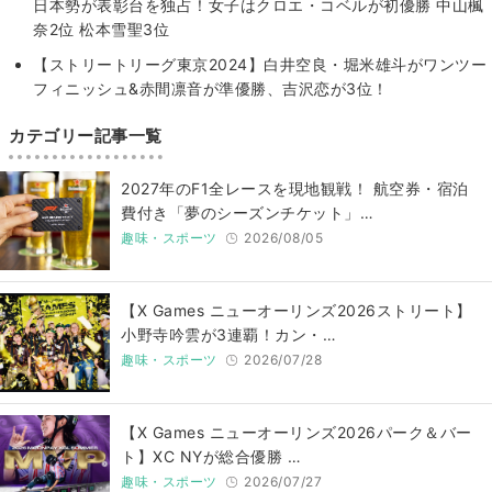
日本勢が表彰台を独占！女子はクロエ・コベルが初優勝 中山楓
奈2位 松本雪聖3位
【ストリートリーグ東京2024】白井空良・堀米雄斗がワンツー
フィニッシュ&赤間凛音が準優勝、吉沢恋が3位！
カテゴリー記事一覧
2027年のF1全レースを現地観戦！ 航空券・宿泊
費付き「夢のシーズンチケット」…
趣味・スポーツ
2026/08/05
【X Games ニューオーリンズ2026ストリート】
小野寺吟雲が3連覇！カン・…
趣味・スポーツ
2026/07/28
【X Games ニューオーリンズ2026パーク＆バー
ト】XC NYが総合優勝 …
趣味・スポーツ
2026/07/27