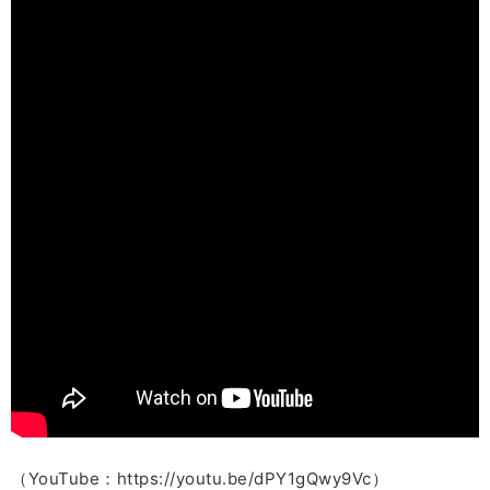
（YouTube：https://youtu.be/dPY1gQwy9Vc）