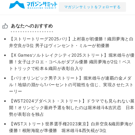
マガジンサミットをフォローする
あなたへのおすすめ
【ストリートリーグ2025パリ】上村葵が初優勝！織田夢海と白
井空良が3位 男子はヴィンセント・ミルーが初優勝
【X Gamesソルトレイクシティ2025ストリート】堀米雄斗が優
勝！女子はクロエ・コベルがダブル優勝 織田夢海が2位！ベス
トトリックで松本＆織田が表彰台入り
【パリオリンピック男子ストリート】堀米雄斗が連覇の金メダ
ル！地獄の淵から1パーセントの可能性を信じ、実現させたスト
ーリー
【WST2024ブダペスト・ストリート】ドラマでも見られない展
開！オリンピック最終予選を制したのは堀米雄斗&吉沢恋 日本
勢が表彰台を独占
【WSTストリート世界選手権2023東京】白井空良&織田夢海が
優勝！根附海龍が準優勝 堀米雄斗&西矢椛が3位