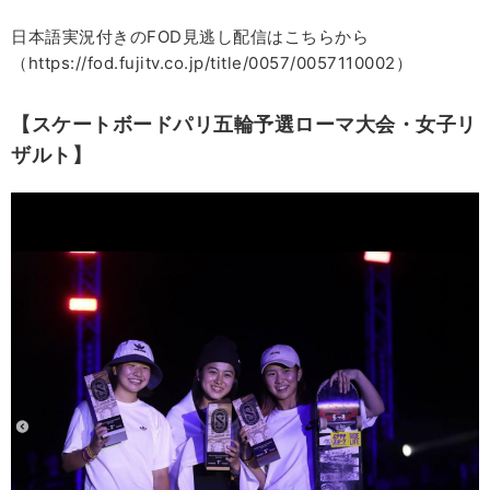
日本語実況付きのFOD見逃し配信はこちらから
（https://fod.fujitv.co.jp/title/0057/0057110002）
【スケートボードパリ五輪予選ローマ大会・女子リ
ザルト】