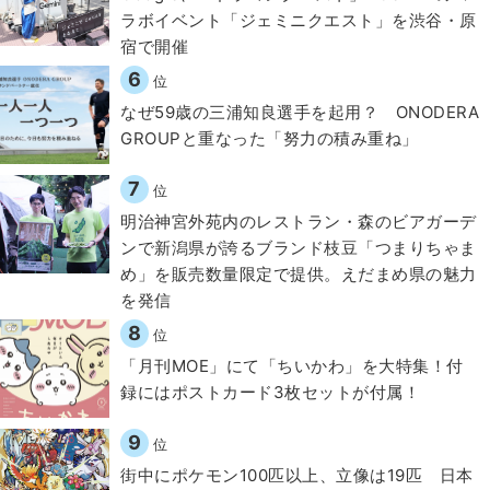
ラボイベント「ジェミニクエスト」を渋谷・原
宿で開催
6
位
なぜ59歳の三浦知良選手を起用？ ONODERA
GROUPと重なった「努力の積み重ね」
7
位
明治神宮外苑内のレストラン・森のビアガーデ
ンで新潟県が誇るブランド枝豆「つまりちゃま
め」を販売数量限定で提供。えだまめ県の魅力
を発信
8
位
「月刊MOE」にて「ちいかわ」を大特集！付
録にはポストカード3枚セットが付属！
9
位
街中にポケモン100匹以上、立像は19匹 日本