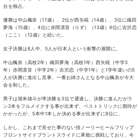
台を独占。
優勝は中山楓奈（17歳）、2位が西矢椛（14歳）、3位に織田
夢海（15歳）、4位に赤間凛音（りず）（13歳）6位に吉沢恋
（ここ）（12歳）と続いた。
女子決勝は8人中、5人が日本人という衝撃の展開に。
中山楓奈（高校2年）織田夢海（高校1年）西矢椛（中学3
年）赤間凛音（中学2年）吉沢恋（中学1年）と1学年違いの5
人が決勝に進出し見事、一番お姉さんとなる中山楓奈が今大
会を制した。
男子は堀米雄斗が準決勝を3位で通過し、決勝に進んだがラ
ン2本をフルメイクする事が出来ず、ベストトリックに期待が
かかったが、5本中1本しか決める事が出来ずに8位に。
しかし、これまで見せた事のない技ノーリーヒールフリップ
フロントサイドブラントスライドに果敢に挑戦しており、今