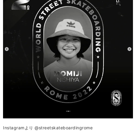
Instagramより @streetskateboardingrome