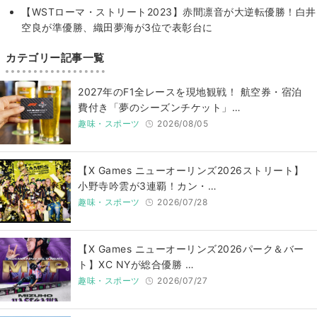
【WSTローマ・ストリート2023】赤間凛音が大逆転優勝！白井
空良が準優勝、織田夢海が3位で表彰台に
カテゴリー記事一覧
2027年のF1全レースを現地観戦！ 航空券・宿泊
費付き「夢のシーズンチケット」…
趣味・スポーツ
2026/08/05
【X Games ニューオーリンズ2026ストリート】
小野寺吟雲が3連覇！カン・…
趣味・スポーツ
2026/07/28
【X Games ニューオーリンズ2026パーク＆バー
ト】XC NYが総合優勝 …
趣味・スポーツ
2026/07/27