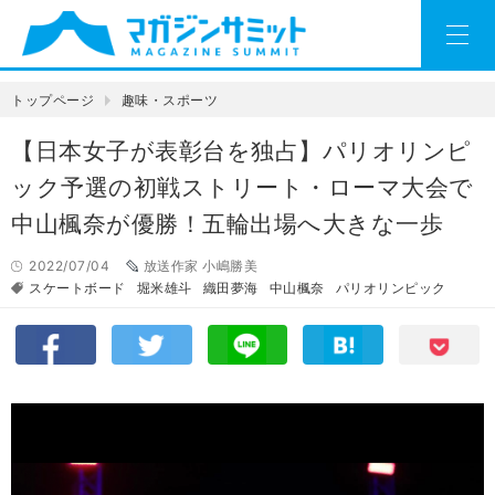
トップページ
趣味・スポーツ
【日本女子が表彰台を独占】パリオリンピ
ック予選の初戦ストリート・ローマ大会で
中山楓奈が優勝！五輪出場へ大きな一歩
2022/07/04
放送作家 小嶋勝美
スケートボード
堀米雄斗
織田夢海
中山楓奈
パリオリンピック