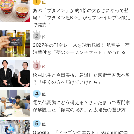
1
位
あの「ブタメン」が約4倍の大きさになって登
場！「ブタメン超BIG」がセブン‐イレブン限定
で発売！
2
位
2027年のF1全レースを現地観戦！ 航空券・宿
泊費付き「夢のシーズンチケット」が当たる
3
位
松村北斗と今田美桜、急逝した東野圭吾氏へ誓
う「多くの方へ届けていけたら」
4
位
電気代高騰にどう備える？さいたま市で専門家
が解説した「節電の限界」と太陽光の選び方
5
位
Google、「ドラゴンクエスト」×Geminiのコ