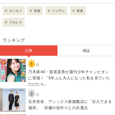
エンタメ
芸能
ツンデレ
星座
プロレス
ランキング
記事
雑誌
1
位
乃木坂46・賀喜遥香が週刊少年チャンピオン
に登場！「5年ぶん大人になった私を見ていた
だけたら」
2
位
石井杏奈、アシックス新旗艦店に「没入できる
場所」 俳優の役作りとの共通点