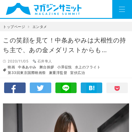
トップページ
エンタメ
この笑顔を見て！中条あやみは大根性の持
ち主で、あの金メダリストからも…
2020/11/05
石井隼人
映画
中条あやみ
舞台挨拶
小澤征悦
水上のフライト
第33回東京国際映画祭
兼重淳監督
室伏広治