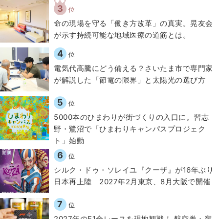
3
位
​命の現場を守る「働き方改革」の真実。晃友会
が示す持続可能な地域医療の道筋とは。
4
位
電気代高騰にどう備える？さいたま市で専門家
が解説した「節電の限界」と太陽光の選び方
5
位
5000本のひまわりが街づくりの入口に。習志
野・鷺沼で「ひまわりキャンパスプロジェク
ト」始動
6
位
シルク・ドゥ・ソレイユ『クーザ』が16年ぶり
日本再上陸 2027年2月東京、8月大阪で開催
7
位
2027年のF1全レースを現地観戦！ 航空券・宿