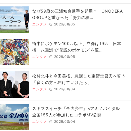
なぜ59歳の三浦知良選手を起用？ ONODERA
GROUPと重なった「努力の積…
エンタメ
2026/08/05
街中にポケモン100匹以上、立像は19匹 日本
橋・八重洲で“伝説のポケモン”を巡…
エンタメ
2026/08/05
松村北斗と今田美桜、急逝した東野圭吾氏へ誓う
「多くの方へ届けていけたら」
エンタメ
2026/08/04
スキマスイッチ『全力少年』×アミノバイタル
全国155人が参加したコラボMV公開
エンタメ
2026/08/04