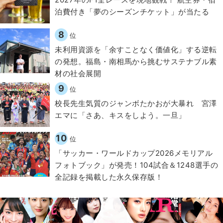
泊費付き「夢のシーズンチケット」が当たる
8
位
​​未利用資源を「余すことなく価値化」する逆転
の発想。福島・南相馬から挑むサステナブル素
材の社会展開​
9
位
校長先生気質のジャンボたかおが大暴れ 宮澤
エマに「さあ、キスをしよう。一旦」
10
位
「サッカー・ワールドカップ2026メモリアル
フォトブック」が発売！104試合＆1248選手の
全記録を掲載した永久保存版！