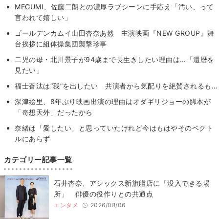
MEGUMI、佐藤二朗との濃厚ラブシーンに手応え「汚い、って
言われて嬉しい」
ゴールデンカムイ山田杏奈あ然 主演映画『NEW GROUP』舞
台挨拶に組体操集団襲撃珍事
二児の母・北川景子が94歳まで長生きしたい理由は…「還暦を
見たい」
福士蒼汰は“我”を出したい 共演者から気配りを絶賛されるも…
深津絵里、8年ぶり映画出演の理由はオダギリジョーの脚本が
「奇想天外」だったから
奈緒は「愛したい」と思っていたけれど今はもはやそのベクト
ルにあらず
カテゴリー記事一覧
石井杏奈、アシックス新旗艦店に「没入できる場
所」 俳優の役作りとの共通点
エンタメ
2026/08/06