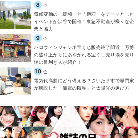
8
位
気候変動の「緩和」と「適応」をテーマとした
イベントが渋谷で開催！東急不動産が様々な企
業と協力
9
位
ハロウィンジャンボ宝くじ販売終了間近！万博
の盛り上がりにあやかれる宝くじ売り場を売り
場の目利き人が紹介！
10
位
電気代高騰にどう備える？さいたま市で専門家
が解説した「節電の限界」と太陽光の選び方