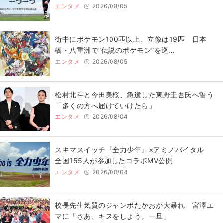
エンタメ
2026/08/05
街中にポケモン100匹以上、立像は19匹 日本
橋・八重洲で“伝説のポケモン”を巡…
エンタメ
2026/08/05
松村北斗と今田美桜、急逝した東野圭吾氏へ誓う
「多くの方へ届けていけたら」
エンタメ
2026/08/04
スキマスイッチ『全力少年』×アミノバイタル
全国155人が参加したコラボMV公開
エンタメ
2026/08/04
校長先生気質のジャンボたかおが大暴れ 宮澤エ
マに「さあ、キスをしよう。一旦」