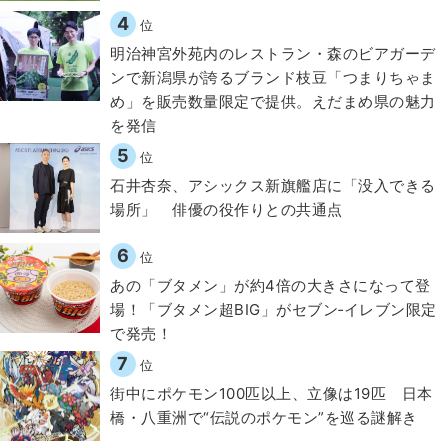
4
位
明治神宮外苑内のレストラン・森のビアガーデ
ンで新潟県が誇るブランド枝豆「つまりちゃま
め」を販売数量限定で提供。えだまめ県の魅力
を発信
5
位
石井杏奈、アシックス新旗艦店に「没入できる
場所」 俳優の役作りとの共通点
6
位
あの「ブタメン」が約4倍の大きさになって登
場！「ブタメン超BIG」がセブン‐イレブン限定
で発売！
7
位
街中にポケモン100匹以上、立像は19匹 日本
橋・八重洲で“伝説のポケモン”を巡る謎解き