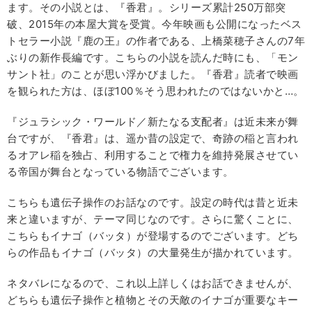
ます。その小説とは、『香君』。シリーズ累計250万部突
破、2015年の本屋大賞を受賞。今年映画も公開になったベス
トセラー小説『鹿の王』の作者である、上橋菜穂子さんの7年
ぶりの新作長編です。こちらの小説を読んだ時にも、「モン
サント社」のことが思い浮かびました。『香君』読者で映画
を観られた方は、ほぼ100％そう思われたのではないかと…。
『ジュラシック・ワールド／新たなる支配者』は近未来が舞
台ですが、『香君』は、遥か昔の設定で、奇跡の稲と言われ
るオアレ稲を独占、利用することで権力を維持発展させてい
る帝国が舞台となっている物語でございます。
こちらも遺伝子操作のお話なのです。設定の時代は昔と近未
来と違いますが、テーマ同じなのです。さらに驚くことに、
こちらもイナゴ（バッタ）が登場するのでございます。どち
らの作品もイナゴ（バッタ）の大量発生が描かれています。
ネタバレになるので、これ以上詳しくはお話できませんが、
どちらも遺伝子操作と植物とその天敵のイナゴが重要なキー