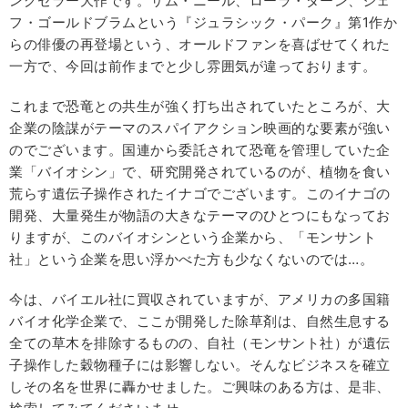
ングセラー大作です。サム・ニール、ローラ・ダーン、ジェ
フ・ゴールドブラムという『ジュラシック・パーク』第1作か
らの俳優の再登場という、オールドファンを喜ばせてくれた
一方で、今回は前作までと少し雰囲気が違っております。
これまで恐竜との共生が強く打ち出されていたところが、大
企業の陰謀がテーマのスパイアクション映画的な要素が強い
のでございます。国連から委託されて恐竜を管理していた企
業「バイオシン」で、研究開発されているのが、植物を食い
荒らす遺伝子操作されたイナゴでございます。このイナゴの
開発、大量発生が物語の大きなテーマのひとつにもなってお
りますが、このバイオシンという企業から、「モンサント
社」という企業を思い浮かべた方も少なくないのでは…。
今は、バイエル社に買収されていますが、アメリカの多国籍
バイオ化学企業で、ここが開発した除草剤は、自然生息する
全ての草木を排除するものの、自社（モンサント社）が遺伝
子操作した穀物種子には影響しない。そんなビジネスを確立
しその名を世界に轟かせました。ご興味のある方は、是非、