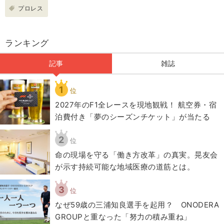
プロレス
ランキング
記事
雑誌
1
位
2027年のF1全レースを現地観戦！ 航空券・宿
泊費付き「夢のシーズンチケット」が当たる
2
位
​命の現場を守る「働き方改革」の真実。晃友会
が示す持続可能な地域医療の道筋とは。
3
位
なぜ59歳の三浦知良選手を起用？ ONODERA
GROUPと重なった「努力の積み重ね」