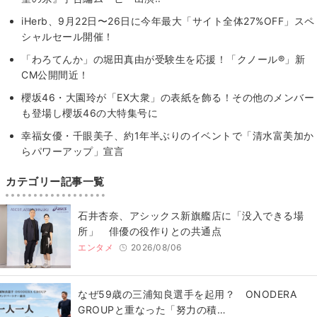
iHerb、9月22日〜26日に今年最大「サイト全体27%OFF」スペ
シャルセール開催！
「わろてんか」の堀田真由が受験生を応援！「クノール®」新
CM公開間近！
櫻坂46・大園玲が「EX大衆」の表紙を飾る！その他のメンバー
も登場し櫻坂46の大特集号に
幸福女優・千眼美子、約1年半ぶりのイベントで「清水富美加か
らパワーアップ」宣言
カテゴリー記事一覧
石井杏奈、アシックス新旗艦店に「没入できる場
所」 俳優の役作りとの共通点
エンタメ
2026/08/06
なぜ59歳の三浦知良選手を起用？ ONODERA
GROUPと重なった「努力の積…