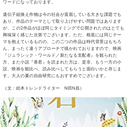
ワードになっております。
遺伝子組換え作物は今の社会が直面している大きな課題でも
あり、作品のテーマとして取り上げやすい問題ではあります
が、この2作品がほぼ同じタイミングで公開されたのはとても
興味深く感じた次第でございます。ただ、根底には同じテー
マを抱えているものの、この二つの作品は時代背景はもちろ
ん、まったく違うアプローチで描かれておりますので、映画
『ジュラシック・ワールド／新たなる支配者』を観られた
方、また小説『香君』を読まれた方は、是非、もう一方の小
説、映画を観比べ、読み比べしてもらうと面白いかと存じま
す。大人の夏の自由研究にもおすすめでございます。
（文：絵本トレンドライター N田N昌）