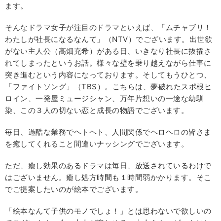
ます。
そんなドラマ女子が注目のドラマといえば、「ムチャブリ！
わたしが社長になるなんて」（NTV）でございます。出世欲
がない主人公（高畑充希）がある日、いきなり社長に抜擢さ
れてしまったというお話。様々な壁を乗り越えながら仕事に
突き進むという内容になっております。そしてもうひとつ、
「ファイトソング」（TBS）。こちらは、夢破れたスポ根ヒ
ロイン、一発屋ミュージシャン、万年片想いの一途な幼馴
染、この３人の切ない恋と成長の物語でございます。
毎日、過酷な業務でヘトヘト、人間関係でヘロヘロの皆さま
を癒してくれること間違いナッシングでございます。
ただ、癒し効果のあるドラマは毎日、放送されているわけで
はございません。癒し処方時間も１時間弱かかります。そこ
でご提案したいのが絵本でございます。
「絵本なんて子供のモノでしょ！」とは思わないで欲しいの