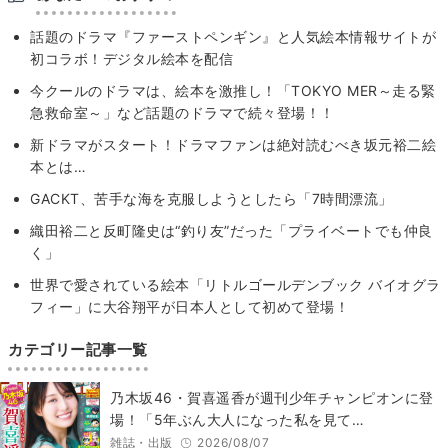
話題のドラマ『ファーストペンギン』と人気絵本情報サイトが
初コラボ！デジタル絵本を配信
今クールのドラマは、絵本を激推し！「TOKYO MER～走る緊
急救命室～」など話題のドラマで続々登場！！
新ドラマがスタート！ドラマファンは絶対読むべき坂元裕二絵
本とは…
GACKT、苦手な海を克服しようとしたら「7時間漂流」
織田裕二と反町隆史は“釣り友”だった「プライベートでも仲良
く」
世界で愛されている絵本「リトルゴールデンブック バイオグラ
フィー」に大谷翔平が日本人として初めて登場！
カテゴリー記事一覧
乃木坂46・賀喜遥香が週刊少年チャンピオンに登
場！「5年ぶん大人になった私を見て…
雑誌・出版
2026/08/07