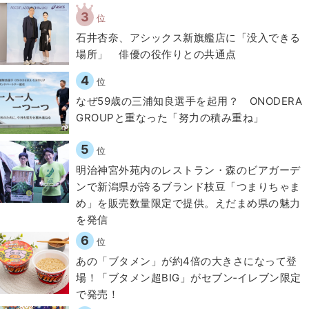
3
位
石井杏奈、アシックス新旗艦店に「没入できる
場所」 俳優の役作りとの共通点
4
位
なぜ59歳の三浦知良選手を起用？ ONODERA
GROUPと重なった「努力の積み重ね」
5
位
明治神宮外苑内のレストラン・森のビアガーデ
ンで新潟県が誇るブランド枝豆「つまりちゃま
め」を販売数量限定で提供。えだまめ県の魅力
を発信
6
位
あの「ブタメン」が約4倍の大きさになって登
場！「ブタメン超BIG」がセブン‐イレブン限定
で発売！