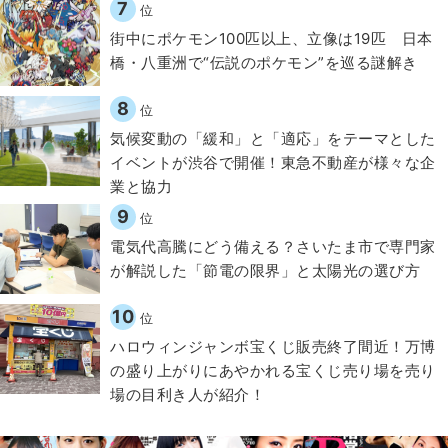
7
位
街中にポケモン100匹以上、立像は19匹 日本
橋・八重洲で“伝説のポケモン”を巡る謎解き
8
位
気候変動の「緩和」と「適応」をテーマとした
イベントが渋谷で開催！東急不動産が様々な企
業と協力
9
位
電気代高騰にどう備える？さいたま市で専門家
が解説した「節電の限界」と太陽光の選び方
10
位
ハロウィンジャンボ宝くじ販売終了間近！万博
の盛り上がりにあやかれる宝くじ売り場を売り
場の目利き人が紹介！