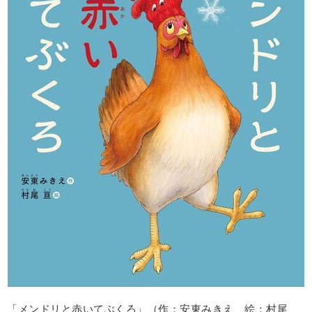
「メンドリと赤いてぶくろ」（作：安東みきえ 絵：村尾