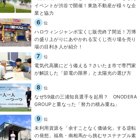
イベントが渋谷で開催！東急不動産が様々な企
業と協力
6
位
ハロウィンジャンボ宝くじ販売終了間近！万博
の盛り上がりにあやかれる宝くじ売り場を売り
場の目利き人が紹介！
7
位
電気代高騰にどう備える？さいたま市で専門家
が解説した「節電の限界」と太陽光の選び方
8
位
なぜ59歳の三浦知良選手を起用？ ONODERA
GROUPと重なった「努力の積み重ね」
9
位
​​未利用資源を「余すことなく価値化」する逆転
の発想。福島・南相馬から挑むサステナブル素