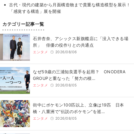
古代・現代の建築から月面構造物まで貴重な構造模型を展示！
「感覚する構造」展を開催
カテゴリー記事一覧
石井杏奈、アシックス新旗艦店に「没入できる場
所」 俳優の役作りとの共通点
エンタメ
2026/08/06
なぜ59歳の三浦知良選手を起用？ ONODERA
GROUPと重なった「努力の積…
エンタメ
2026/08/05
街中にポケモン100匹以上、立像は19匹 日本
橋・八重洲で“伝説のポケモン”を巡…
エンタメ
2026/08/05