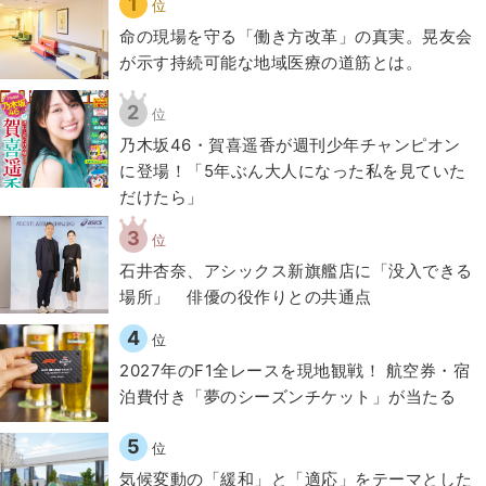
1
位
​命の現場を守る「働き方改革」の真実。晃友会
が示す持続可能な地域医療の道筋とは。
2
位
乃木坂46・賀喜遥香が週刊少年チャンピオン
に登場！「5年ぶん大人になった私を見ていた
だけたら」
3
位
石井杏奈、アシックス新旗艦店に「没入できる
場所」 俳優の役作りとの共通点
4
位
2027年のF1全レースを現地観戦！ 航空券・宿
泊費付き「夢のシーズンチケット」が当たる
5
位
気候変動の「緩和」と「適応」をテーマとした