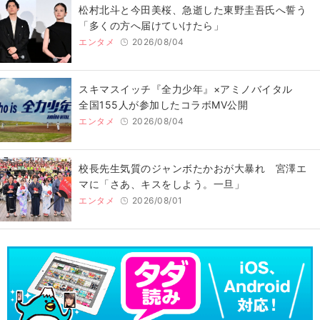
松村北斗と今田美桜、急逝した東野圭吾氏へ誓う
「多くの方へ届けていけたら」
エンタメ
2026/08/04
スキマスイッチ『全力少年』×アミノバイタル
全国155人が参加したコラボMV公開
エンタメ
2026/08/04
校長先生気質のジャンボたかおが大暴れ 宮澤エ
マに「さあ、キスをしよう。一旦」
エンタメ
2026/08/01