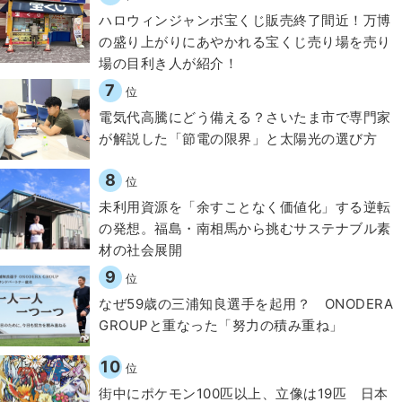
ハロウィンジャンボ宝くじ販売終了間近！万博
の盛り上がりにあやかれる宝くじ売り場を売り
場の目利き人が紹介！
7
位
電気代高騰にどう備える？さいたま市で専門家
が解説した「節電の限界」と太陽光の選び方
8
位
​​未利用資源を「余すことなく価値化」する逆転
の発想。福島・南相馬から挑むサステナブル素
材の社会展開​
9
位
なぜ59歳の三浦知良選手を起用？ ONODERA
GROUPと重なった「努力の積み重ね」
10
位
街中にポケモン100匹以上、立像は19匹 日本