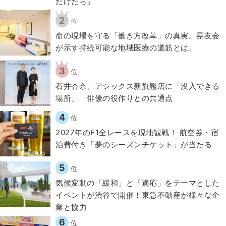
だけたら」
2
位
​命の現場を守る「働き方改革」の真実。晃友会
が示す持続可能な地域医療の道筋とは。
3
位
石井杏奈、アシックス新旗艦店に「没入できる
場所」 俳優の役作りとの共通点
4
位
2027年のF1全レースを現地観戦！ 航空券・宿
泊費付き「夢のシーズンチケット」が当たる
5
位
気候変動の「緩和」と「適応」をテーマとした
イベントが渋谷で開催！東急不動産が様々な企
業と協力
6
位