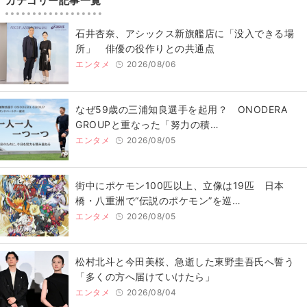
カテゴリー記事一覧
石井杏奈、アシックス新旗艦店に「没入できる場
所」 俳優の役作りとの共通点
エンタメ
2026/08/06
なぜ59歳の三浦知良選手を起用？ ONODERA
GROUPと重なった「努力の積…
エンタメ
2026/08/05
街中にポケモン100匹以上、立像は19匹 日本
橋・八重洲で“伝説のポケモン”を巡…
エンタメ
2026/08/05
松村北斗と今田美桜、急逝した東野圭吾氏へ誓う
「多くの方へ届けていけたら」
エンタメ
2026/08/04