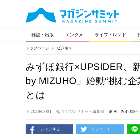
雑誌・出版
エンタメ
ライフトレンド
トップページ
ビジネス
みずほ銀行×UPSIDER、新
by MIZUHO」始動“挑
とは
2026/07/01
マガジンサミット編集部
AI
みずほ銀行
シェアする
リツィート