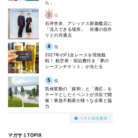
ら」
3
位
石井杏奈、アシックス新旗艦店に
「没入できる場所」 俳優の役作
りとの共通点
4
位
2027年のF1全レースを現地観
戦！ 航空券・宿泊費付き「夢の
シーズンチケット」が当たる
5
位
気候変動の「緩和」と「適応」を
テーマとしたイベントが渋谷で開
催！東急不動産が様々な企業と協
力
ベスト10を表示
マガサミTOPIX