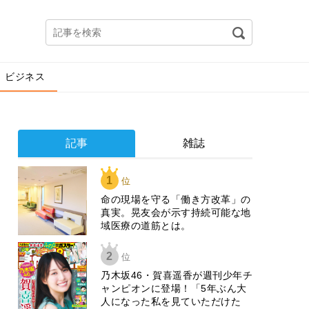
ビジネス
記事
雑誌
1
位
​命の現場を守る「働き方改革」の
真実。晃友会が示す持続可能な地
域医療の道筋とは。
2
位
乃木坂46・賀喜遥香が週刊少年チ
ャンピオンに登場！「5年ぶん大
人になった私を見ていただけた